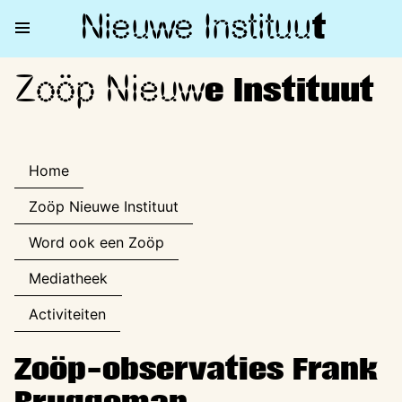
Nieuwe Institu
u
t
Zoöp Nieuw
Zoöp Nieuwe Instituut
e Instituut
Home
Zoöp Nieuwe Instituut
Word ook een Zoöp
Mediatheek
Activiteiten
Zoöp-observaties Frank