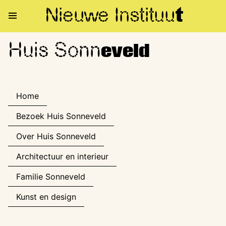
Nieuwe Institu
u
t
Huis Sonn
Huis Sonneveld
eveld
Home
Bezoek Huis Sonneveld
Over Huis Sonneveld
Architectuur en interieur
Familie Sonneveld
Kunst en design