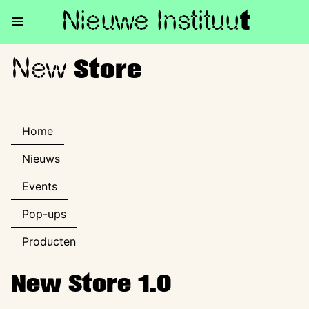
Nieuwe Institu
u
t
New
New Store
Store
Home
Nieuws
Events
Pop-ups
Producten
New Store 1.0