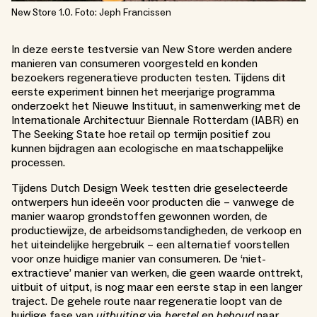
New Store 1.0. Foto: Jeph Francissen
In deze eerste testversie van New Store werden andere
manieren van consumeren voorgesteld en konden
bezoekers regeneratieve producten testen. Tijdens dit
eerste experiment binnen het meerjarige programma
onderzoekt het Nieuwe Instituut, in samenwerking met de
Internationale Architectuur Biennale Rotterdam (IABR) en
The Seeking State hoe retail op termijn positief zou
kunnen bijdragen aan ecologische en maatschappelijke
processen.
Tijdens Dutch Design Week testten drie geselecteerde
ontwerpers hun ideeën voor producten die – vanwege de
manier waarop grondstoffen gewonnen worden, de
productiewijze, de arbeidsomstandigheden, de verkoop en
het uiteindelijke hergebruik – een alternatief voorstellen
voor onze huidige manier van consumeren. De ‘niet-
extractieve’ manier van werken, die geen waarde onttrekt,
uitbuit of uitput, is nog maar een eerste stap in een langer
traject. De gehele route naar regeneratie loopt van de
huidige fase van
uitbuiting
via
herstel
en
behoud
naar