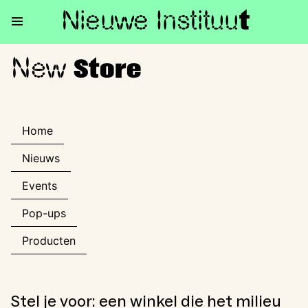
Nieuwe Institu
u
t
New
New Store
Store
Home
Nieuws
Events
Pop-ups
Producten
Stel je voor: een winkel die het milieu