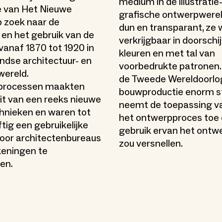
medium in de illustratie
ie van Het Nieuwe
grafische ontwerpwereld
p zoek naar de
dun en transparant, ze
 en het gebruik van de
verkrijgbaar in doorschi
vanaf 1870 tot 1920 in
kleuren en met tal van
ndse architectuur- en
voorbedrukte patronen.
wereld.
de Tweede Wereldoorlog
processen maakten
bouwproductie enorm st
uit van een reeks nieuwe
neemt de toepassing va
hnieken en waren tot
het ontwerpproces toe
jftig een gebruikelijke
gebruik ervan het ontw
oor architectenbureaus
zou versnellen.
eningen te
en.