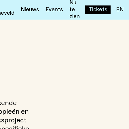
Nu
Nieuws
Events
te
Tickets
EN
eveld
zien
kende
opieën en
ksproject
specifieke