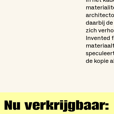
materialit
architecto
daarbij de
zich verh
Invented f
materiaal
speculeer
de kopie a
Nu verkrijgbaar: