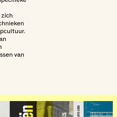
 zich
echnieken
pcultuur.
van
n
issen van