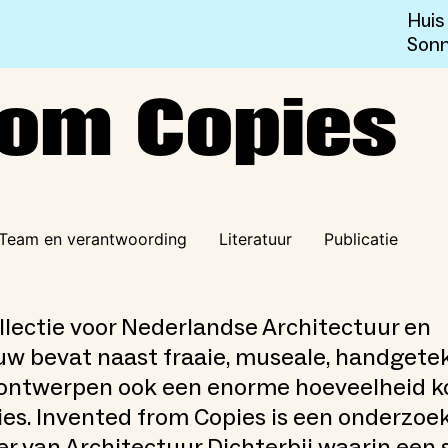
Huis
Sonn
rom Copies
Team en verantwoording
Literatuur
Publicatie
llectie voor Nederlandse Architectuur en
w bevat naast fraaie, museale, handgete
e' ontwerpen ook een enorme hoeveelheid k
es. Invented from Copies is een onderzoe
er van Architectuur Dichterbij waarin een 