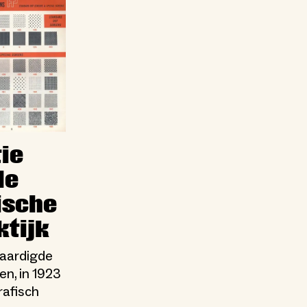
ie
de
ische
tijk
rvaardigde
en, in 1923
rafisch