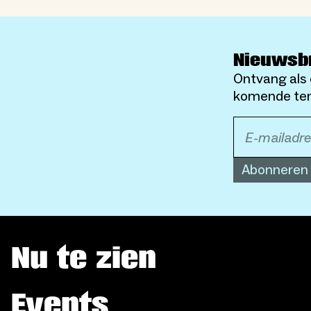
Nieuwsb
Ontvang als 
komende ten
Abonneren
Nu te zien
Events