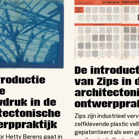
De introduct
troductie
van Zips in 
e
architecton
druk in de
ontwerpprak
tectonische
Zips zijn industrieel ve
rppraktijk
zelfklevende plastic vell
gepatenteerd als een g
r Hetty Berens gaat in