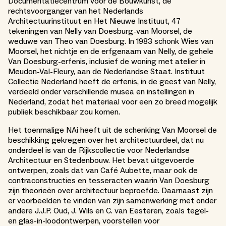
Documentatiecentrum voor de Bouwkunst, de
rechtsvoorganger van het Nederlands
Architectuurinstituut en Het Nieuwe Instituut, 47
tekeningen van Nelly van Doesburg-van Moorsel, de
weduwe van Theo van Doesburg. In 1983 schonk Wies van
Moorsel, het nichtje en de erfgenaam van Nelly, de gehele
Van Doesburg-erfenis, inclusief de woning met atelier in
Meudon-Val-Fleury, aan de Nederlandse Staat. Instituut
Collectie Nederland heeft de erfenis, in de geest van Nelly,
verdeeld onder verschillende musea en instellingen in
Nederland, zodat het materiaal voor een zo breed mogelijk
publiek beschikbaar zou komen.
Het toenmalige NAi heeft uit de schenking Van Moorsel de
beschikking gekregen over het architectuurdeel, dat nu
onderdeel is van de Rijkscollectie voor Nederlandse
Architectuur en Stedenbouw. Het bevat uitgevoerde
ontwerpen, zoals dat van Café Aubette, maar ook de
contraconstructies en tesseracten waarin Van Doesburg
zijn theorieën over architectuur beproefde. Daarnaast zijn
er voorbeelden te vinden van zijn samenwerking met onder
andere J.J.P. Oud, J. Wils en C. van Eesteren, zoals tegel-
en glas-in-loodontwerpen, voorstellen voor