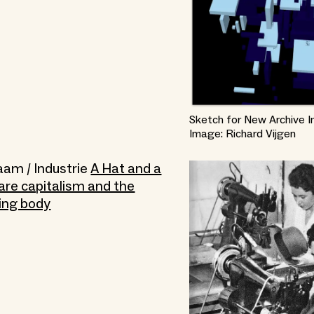
Sketch for New Archive I
Image: Richard Vijgen
haam / Industrie
A Hat and a
fare capitalism and the
ing body