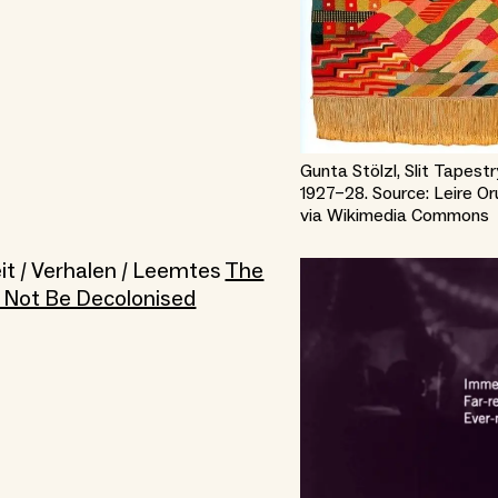
Gunta Stölzl, Slit Tapest
1927–28. Source: Leire O
via Wikimedia Commons
eit / Verhalen / Leemtes
The
 Not Be Decolonised