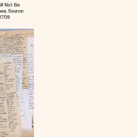
ill Not Be
wa. Source:
62709