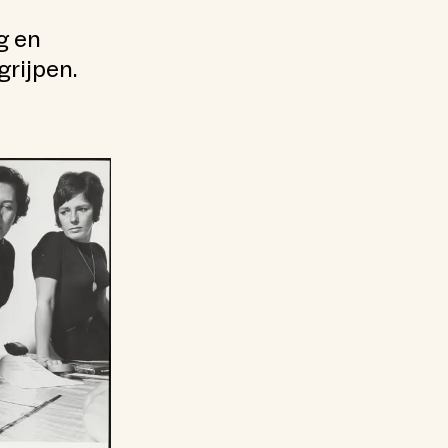
g en
grijpen.