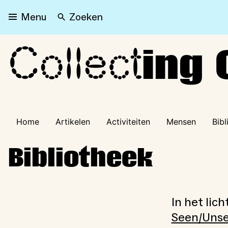
Zoeken
Menu
Collect
Collecting Otherwise
ing 
Home
Artikelen
Activiteiten
Mensen
Bibl
Bibliotheek
In het lic
Seen/Uns