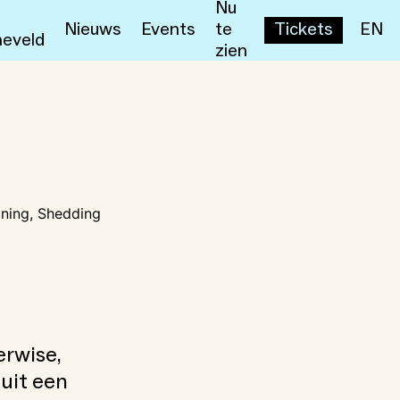
Nu
Nieuws
Events
te
Tickets
EN
eveld
zien
ining, Shedding
erwise,
uit een