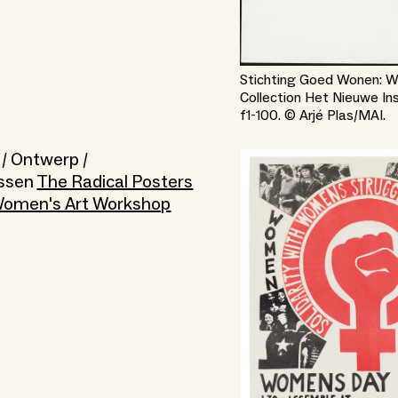
Stichting Goed Wonen: W
Collection Het Nieuwe In
f1-100. © Arjé Plas/MAI.
t / Ontwerp /
issen
The Radical Posters
 Women's Art Workshop