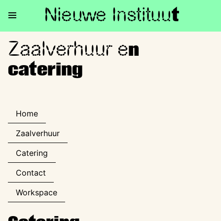
Nieuwe Institu
u
t
Zaalverhuur e
Zaalverhuur en catering
n
catering
Home
Zaalverhuur
Catering
Contact
Workspace