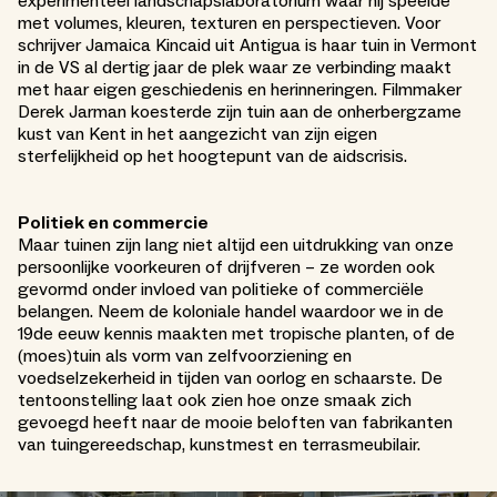
experimenteel landschapslaboratorium waar hij speelde
met volumes, kleuren, texturen en perspectieven. Voor
schrijver Jamaica Kincaid uit Antigua is haar tuin in Vermont
in de VS al dertig jaar de plek waar ze verbinding maakt
met haar eigen geschiedenis en herinneringen. Filmmaker
Derek Jarman koesterde zijn tuin aan de onherbergzame
kust van Kent in het aangezicht van zijn eigen
sterfelijkheid op het hoogtepunt van de aidscrisis.
Politiek en commercie
Maar tuinen zijn lang niet altijd een uitdrukking van onze
persoonlijke voorkeuren of drijfveren – ze worden ook
gevormd onder invloed van politieke of commerciële
belangen. Neem de koloniale handel waardoor we in de
19de eeuw kennis maakten met tropische planten, of de
(moes)tuin als vorm van zelfvoorziening en
voedselzekerheid in tijden van oorlog en schaarste. De
tentoonstelling laat ook zien hoe onze smaak zich
gevoegd heeft naar de mooie beloften van fabrikanten
van tuingereedschap, kunstmest en terrasmeubilair.