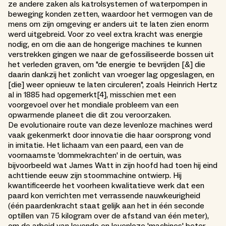
ze andere zaken als katrolsystemen of waterpompen in
beweging konden zetten, waardoor het vermogen van de
mens om zijn omgeving er anders uit te laten zien enorm
werd uitgebreid. Voor zo veel extra kracht was energie
nodig, en om die aan de hongerige machines te kunnen
verstrekken gingen we naar de gefossiliseerde bossen uit
het verleden graven, om "de energie te bevrijden [&] die
daarin dankzij het zonlicht van vroeger lag opgeslagen, en
[die] weer opnieuw te laten circuleren", zoals Heinrich Hertz
al in 1885 had opgemerkt[4], misschien met een
voorgevoel over het mondiale probleem van een
opwarmende planeet die dit zou veroorzaken.
De evolutionaire route van deze levenloze machines werd
vaak gekenmerkt door innovatie die haar oorsprong vond
in imitatie. Het lichaam van een paard, een van de
voornaamste 'dommekrachten' in de oertuin, was
bijvoorbeeld wat James Watt in zijn hoofd had toen hij eind
achttiende eeuw zijn stoommachine ontwierp. Hij
kwantificeerde het voorheen kwalitatieve werk dat een
paard kon verrichten met verrassende nauwkeurigheid
(één paardenkracht staat gelijk aan het in één seconde
optillen van 75 kilogram over de afstand van één meter),
om de arbeid van levende en levenloze 'machines' beter