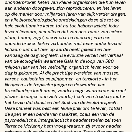
ononderbroken keten van kleine organismen die hun leven
aan anderen doorgeven, zich reproduceren, en het leven
op die manier door miljarden jaren van slijk verder dragen,
en alle biotechnologische ontdekkingen doen die tot de
hele evolutionaire keten tot nu toe hebben geleid. Ieder
levend lichaam, niet alleen dat van ons, maar van iedere
plant, boom, vogel, viervoeter en bacterie, is in een
ononderbroken keten verbonden met ieder ander levend
lichaam dat ooit hier op aarde heeft geleefd en hier
vandaag de dag nog leeft. De evolutie vertelt het verhaal
van de ecologieën waarmee Gaia in de loop van 580
miljoen jaar van het veelcellig, organisch leven voor de
dag is gekomen. Al die prachtige werelden van mossen,
varens, equisetales en pijnbomen, en tenslotte - in het
Neogeen - de tropische jungle en de wouden van
breedbladige loofbomen, zonder enige waarnemer die met
plezier de dagen aan zich voorbij heeft zien trekken; louter
het Leven dat danst en het Spel van de Evolutie speelt.
Deze planeet was best een leuke plek om te leven, totdat
de apen er een bende van maakten, zoals een van de
psychedelische, intergalactische paddenstoelen zei toen
Terrence McKenny hem vroeg waarom zij ervoor hadden
gekozen zich op de aarde te vestigen. Toen wij mensen op