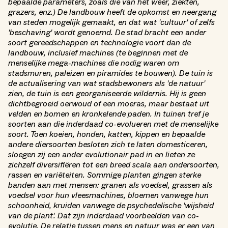
bepaalde parameters, zoals die van het weer, ziekten,
grazers, enz.) De landbouw heeft de opkomst en neergang
van steden mogelijk gemaakt, en dat wat 'cultuur' of zelfs
'beschaving' wordt genoemd. De stad bracht een ander
soort gereedschappen en technologie voort dan de
landbouw, inclusief machines (te beginnen met de
menselijke mega-machines die nodig waren om
stadsmuren, paleizen en piramides te bouwen). De tuin is
de actualisering van wat stadsbewoners als 'de natuur'
zien, de tuin is een georganiseerde wildernis. Hij is geen
dichtbegroeid oerwoud of een moeras, maar bestaat uit
velden en bomen en kronkelende paden. In tuinen tref je
soorten aan die inderdaad co-evolueren met de menselijke
soort. Toen koeien, honden, katten, kippen en bepaalde
andere diersoorten besloten zich te laten domesticeren,
sloegen zij een ander evolutionair pad in en lieten ze
zichzelf diversifiëren tot een breed scala aan ondersoorten,
rassen en variëteiten. Sommige planten gingen sterke
banden aan met mensen: granen als voedsel, grassen als
voedsel voor hun vleesmachines, bloemen vanwege hun
schoonheid, kruiden vanwege de psychedelische 'wijsheid
van de plant'. Dat zijn inderdaad voorbeelden van co-
evolutie. De relatie tussen mens en natuur was er een van