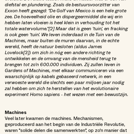
diefstal en plundering. Zoals de bestuursvoorzitter van
Exxon heeft gezegd: "De Golf van Mexico is een hele grote
zee. De hoeveelheid olie en dispergeermiddel die wij erin
hebben laten vloeien is heel klein in verhouding tot het
totale watervolume."[2] Maar dat is geen 'tuin', en fracking
is ook geen 'tuin'. We leven inderdaad in de Tuin van de
Machines, maar buiten de muren daarvan, in de echte
wereld, heeft de natuur besloten (aldus James
Lovelock[3]) om zich in nóg een andere richting te
ontwikkelen en de omvang van de mensheid terug te
brengen tot zo'n 600.000 individuen. Zij zullen leven in
Gardens of Machines, met elkaar communiceren via een
waarschijnlijk op kabels gebaseerd netwerk, in een
verwoeste wereld die slechts een paar miljoen jaar nodig
zal hebben om zich te herstellen van het evolutionaire
experiment Homo sapiens - het wezen met een bewustzijn.
Machines
Veel later kwamen de machines. Mechanismen,
geproduceerd aan het begin van de Industriële Revolutie,
waren "solide delen die samenwerkten", op zo'n manier dat