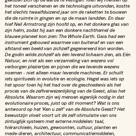
het toneel verschenen en de technologie uitvonden, kostte
het slechts twaalfduizend jaar om de raketten te bouwen
die de ruimte in gingen en op de maan landden. En daar
hief Neil Armstrong zijn hoofd op, en het donkere glas van
zijn helm, zodat hij aan een donkere nachthemel de
blauwe planeet kon zien: The Whole Earth. Gaia had een
instrument gebouwd waarmee van buitenaf en van een
afstand een beeld van zichzelf gegenereerd kon worden.
De godin wilde zichzelf als één levend lichaam zien, als Eén
Natuur, en niet als een verzameling van wezens vol
verborgen pleziertjes en pijnen die we levende wezens
noemen - niet alleen maar levende machines. Er schuilt
iets spiritueels in evolutie en ecologie. Hegel was iets op
het spoor toen hij het had over de geschiedenis als het
proces van de zelfverwezenlijking van de Geest, alias het
Absolute. Waarom zijn wij mensen eigenlijk nodig in dat
evolutionaire proces, juist op dit moment? Wat is ons
antwoord op het 'Ken u zelf' van de Absolute Geest? Het
bewustzijn vloeit voort uit de zelf-stimulatie van ons
zintuiglijk systeem met externe middelen: taal,
hiërarchieën, huizen, gewoonten, cultuur, planten en
mede-dieren, architectuur, communicatiemiddelen,