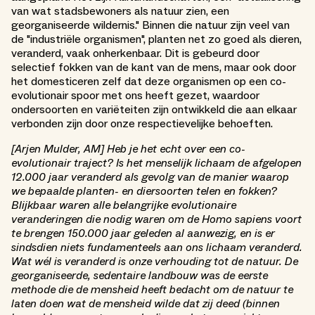
van wat stadsbewoners als natuur zien, een
georganiseerde wildernis." Binnen die natuur zijn veel van
de "industriële organismen", planten net zo goed als dieren,
veranderd, vaak onherkenbaar. Dit is gebeurd door
selectief fokken van de kant van de mens, maar ook door
het domesticeren zelf dat deze organismen op een co-
evolutionair spoor met ons heeft gezet, waardoor
ondersoorten en variëteiten zijn ontwikkeld die aan elkaar
verbonden zijn door onze respectievelijke behoeften.
[Arjen Mulder, AM] Heb je het echt over een co-
evolutionair traject? Is het menselijk lichaam de afgelopen
12.000 jaar veranderd als gevolg van de manier waarop
we bepaalde planten- en diersoorten telen en fokken?
Blijkbaar waren alle belangrijke evolutionaire
veranderingen die nodig waren om de Homo sapiens voort
te brengen 150.000 jaar geleden al aanwezig, en is er
sindsdien niets fundamenteels aan ons lichaam veranderd.
Wat wél is veranderd is onze verhouding tot de natuur. De
georganiseerde, sedentaire landbouw was de eerste
methode die de mensheid heeft bedacht om de natuur te
laten doen wat de mensheid wilde dat zij deed (binnen