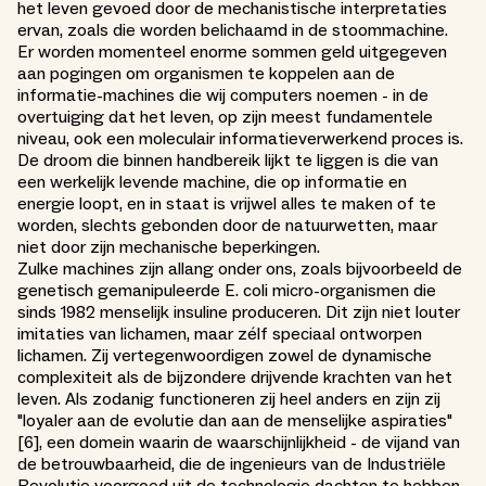
het leven gevoed door de mechanistische interpretaties
ervan, zoals die worden belichaamd in de stoommachine.
Er worden momenteel enorme sommen geld uitgegeven
aan pogingen om organismen te koppelen aan de
informatie-machines die wij computers noemen - in de
overtuiging dat het leven, op zijn meest fundamentele
niveau, ook een moleculair informatieverwerkend proces is.
De droom die binnen handbereik lijkt te liggen is die van
een werkelijk levende machine, die op informatie en
energie loopt, en in staat is vrijwel alles te maken of te
worden, slechts gebonden door de natuurwetten, maar
niet door zijn mechanische beperkingen.
Zulke machines zijn allang onder ons, zoals bijvoorbeeld de
genetisch gemanipuleerde E. coli micro-organismen die
sinds 1982 menselijk insuline produceren. Dit zijn niet louter
imitaties van lichamen, maar zélf speciaal ontworpen
lichamen. Zij vertegenwoordigen zowel de dynamische
complexiteit als de bijzondere drijvende krachten van het
leven. Als zodanig functioneren zij heel anders en zijn zij
"loyaler aan de evolutie dan aan de menselijke aspiraties"
[6], een domein waarin de waarschijnlijkheid - de vijand van
de betrouwbaarheid, die de ingenieurs van de Industriële
Revolutie voorgoed uit de technologie dachten te hebben