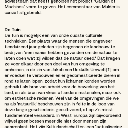
adviesteam dat heeft geholpen het project "Garden of
Machines" vorm te geven. Het commentaar van Mulder is
cursief afgebeeld.
De Tuin
De tuin is mogelijk een van onze oudste culturele
technieken. Een plaats waar de mensen die ongeveer
tienduizend jaar geleden zijn begonnen de landbouw te
bedrijven "een manier hebben gevonden om de natuur te
laten doen wat zij wilden dat de natuur deed." Dat kregen
ze voor elkaar door een deel van hun omgeving te
omheinen, in de zin van Jakob von Uexkülls Umwelt[1], om
er voedsel te verbouwen en er gedomesticeerde dieren in
rond te laten lopen, zodat hun lichamen konden worden
gebruikt als bron van arbeid voor de bewerking van het
land, en als bron van vlees of andere materialen, maar ook
om esthetische redenen. Veel van de omgevingen die we
nu als 'natuurlijk' beschouwen zijn in feite in de loop van
deze lange geschiedenis gecultiveerd, of op z'n minst
fundamenteel veranderd. In West-Europa zijn bijvoorbeeld
vrijwel geen bossen meer die niet door mensen zijn
aangeplant. Het zijn Kulturlandschaften, een "actualisering