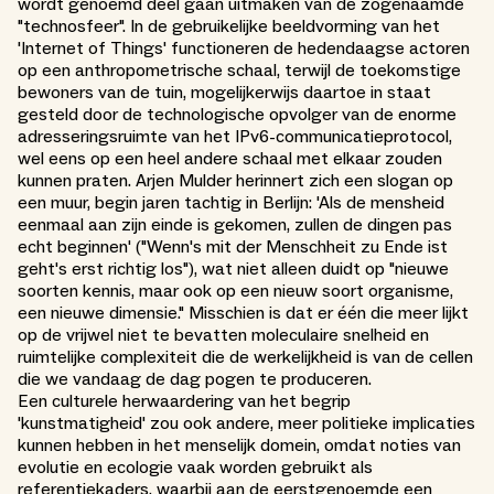
wordt genoemd deel gaan uitmaken van de zogenaamde
"technosfeer". In de gebruikelijke beeldvorming van het
'Internet of Things' functioneren de hedendaagse actoren
op een anthropometrische schaal, terwijl de toekomstige
bewoners van de tuin, mogelijkerwijs daartoe in staat
gesteld door de technologische opvolger van de enorme
adresseringsruimte van het IPv6-communicatieprotocol,
wel eens op een heel andere schaal met elkaar zouden
kunnen praten. Arjen Mulder herinnert zich een slogan op
een muur, begin jaren tachtig in Berlijn: 'Als de mensheid
eenmaal aan zijn einde is gekomen, zullen de dingen pas
echt beginnen' ("Wenn's mit der Menschheit zu Ende ist
geht's erst richtig los"), wat niet alleen duidt op "nieuwe
soorten kennis, maar ook op een nieuw soort organisme,
een nieuwe dimensie." Misschien is dat er één die meer lijkt
op de vrijwel niet te bevatten moleculaire snelheid en
ruimtelijke complexiteit die de werkelijkheid is van de cellen
die we vandaag de dag pogen te produceren.
Een culturele herwaardering van het begrip
'kunstmatigheid' zou ook andere, meer politieke implicaties
kunnen hebben in het menselijk domein, omdat noties van
evolutie en ecologie vaak worden gebruikt als
referentiekaders, waarbij aan de eerstgenoemde een