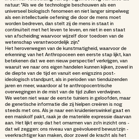
natuur: "Als we de technologie beschouwen als een
universeel biologisch fenomeen en niet langer simpelweg
als een intellectuele oefening die door de mens moet
worden bedreven, dan stelt zij de mens in staat in
continuïteit met het leven te leven, en niet in een staat
van afscheiding waarvoor wijzelf door toedoen van de
wetenschap verantwoordelijk zijn."
Het heroverwegen van de kunstmatigheid, waarvoor de
erkenning van het Anthropoceen een eerste stap lijkt, kan
betekenen dat we een nieuw perspectief verkrijgen, van
waaruit we naar ons eigen handelen kunnen kijken, zowel in
de diepte van de tijd en vanuit een enigszins post-
ideologisch standpunt, als in perioden van tienduizenden
jaren en meer, waardoor al te anthropocentrische
overwegingen in de mist van de tijd zullen verdwijnen.
We weten niet waar de eerste tuiniers in geloofden, maar
de genetische informatie die zij hielpen creëren is nog
steeds met ons. Als je naar een kruidenierswinkel gaat en
een maiskolf pakt, raak je de materiële expressie daarvan
aan. Het lijkt erop dat het omarmen van zo'n inzicht ons -
dat wil zeggen: ons niveau van geëvolueerd bewustzijn -
veerkrachtiger kan maken, door zowel de kracht als het