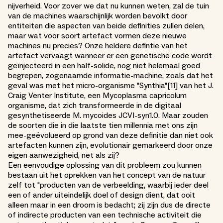
nijverheid. Voor zover we dat nu kunnen weten, zal de tuin
van de machines waarschijnlijk worden bevolkt door
entiteiten die aspecten van beide definities zullen delen,
maar wat voor soort artefact vormen deze nieuwe
machines nu precies? Onze heldere defintie van het
artefact vervaagt wanneer er een genetische code wordt
geïnjecteerd in een half-solide, nog niet helemaal goed
begrepen, zogenaamde informatie-machine, zoals dat het
geval was met het micro-organisme "Synthia"[11] van het J.
Craig Venter Institute, een Mycoplasma capricolum
organisme, dat zich transformeerde in de digitaal
gesynthetiseerde M. mycoides JCVI-syn1.0. Maar zouden
de soorten die in die laatste tien millennia met ons zijn
mee-geëvolueerd op grond van deze definitie dan niet ook
artefacten kunnen zijn, evolutionair gemarkeerd door onze
eigen aanwezigheid, net als zij?
Een eenvoudige oplossing van dit probleem zou kunnen
bestaan uit het oprekken van het concept van de natuur
zelf tot "producten van de verbeelding, waarbij ieder deel
een of ander uiteindelijk doel of design dient, dat ooit
alleen maar in een droom is bedacht; zij zijn dus de directe
of indirecte producten van een technische activiteit die