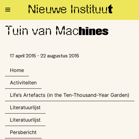
Nieuwe Institu
u
t
Tuin van Mac
Tuin van Machines
hines
17 april 2015 - 22 augustus 2015
Home
Activiteiten
Life’s Artefacts (in the Ten-Thousand-Year Garden)
Literatuurlijst
Literatuurlijst
Persbericht