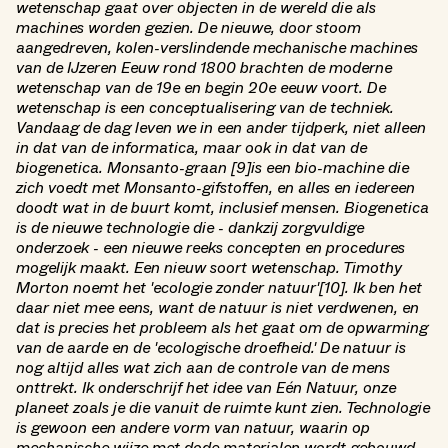
wetenschap gaat over objecten in de wereld die als
machines worden gezien. De nieuwe, door stoom
aangedreven, kolen-verslindende mechanische machines
van de IJzeren Eeuw rond 1800 brachten de moderne
wetenschap van de 19e en begin 20e eeuw voort. De
wetenschap is een conceptualisering van de techniek.
Vandaag de dag leven we in een ander tijdperk, niet alleen
in dat van de informatica, maar ook in dat van de
biogenetica. Monsanto-graan [9]is een bio-machine die
zich voedt met Monsanto-gifstoffen, en alles en iedereen
doodt wat in de buurt komt, inclusief mensen. Biogenetica
is de nieuwe technologie die - dankzij zorgvuldige
onderzoek - een nieuwe reeks concepten en procedures
mogelijk maakt. Een nieuw soort wetenschap. Timothy
Morton noemt het 'ecologie zonder natuur'[10]. Ik ben het
daar niet mee eens, want de natuur is niet verdwenen, en
dat is precies het probleem als het gaat om de opwarming
van de aarde en de 'ecologische droefheid.' De natuur is
nog altijd alles wat zich aan de controle van de mens
onttrekt. Ik onderschrijf het idee van Eén Natuur, onze
planeet zoals je die vanuit de ruimte kunt zien. Technologie
is gewoon een andere vorm van natuur, waarin op
mechanische wijze met dode materialen wordt gebouwd,