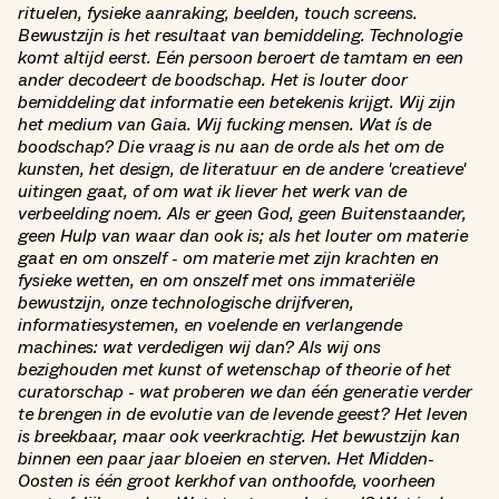
rituelen, fysieke aanraking, beelden, touch screens.
Bewustzijn is het resultaat van bemiddeling. Technologie
komt altijd eerst. Eén persoon beroert de tamtam en een
ander decodeert de boodschap. Het is louter door
bemiddeling dat informatie een betekenis krijgt. Wij zijn
het medium van Gaia. Wij fucking mensen. Wat ís de
boodschap? Die vraag is nu aan de orde als het om de
kunsten, het design, de literatuur en de andere 'creatieve'
uitingen gaat, of om wat ik liever het werk van de
verbeelding noem. Als er geen God, geen Buitenstaander,
geen Hulp van waar dan ook is; als het louter om materie
gaat en om onszelf - om materie met zijn krachten en
fysieke wetten, en om onszelf met ons immateriële
bewustzijn, onze technologische drijfveren,
informatiesystemen, en voelende en verlangende
machines: wat verdedigen wij dan? Als wij ons
bezighouden met kunst of wetenschap of theorie of het
curatorschap - wat proberen we dan één generatie verder
te brengen in de evolutie van de levende geest? Het leven
is breekbaar, maar ook veerkrachtig. Het bewustzijn kan
binnen een paar jaar bloeien en sterven. Het Midden-
Oosten is één groot kerkhof van onthoofde, voorheen