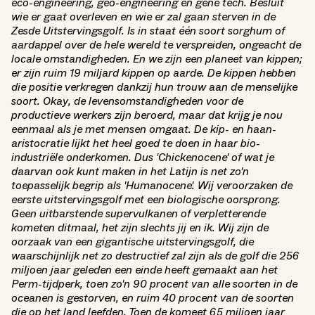
eco-engineering, geo-engineering en gene tech. Besluit
wie er gaat overleven en wie er zal gaan sterven in de
Zesde Uitstervingsgolf. Is in staat één soort sorghum of
aardappel over de hele wereld te verspreiden, ongeacht de
locale omstandigheden. En we zijn een planeet van kippen;
er zijn ruim 19 miljard kippen op aarde. De kippen hebben
die positie verkregen dankzij hun trouw aan de menselijke
soort. Okay, de levensomstandigheden voor de
productieve werkers zijn beroerd, maar dat krijg je nou
eenmaal als je met mensen omgaat. De kip- en haan-
aristocratie lijkt het heel goed te doen in haar bio-
industriële onderkomen. Dus 'Chickenocene' of wat je
daarvan ook kunt maken in het Latijn is net zo'n
toepasselijk begrip als 'Humanocene'. Wij veroorzaken de
eerste uitstervingsgolf met een biologische oorsprong.
Geen uitbarstende supervulkanen of verpletterende
kometen ditmaal, het zijn slechts jij en ik. Wij zijn de
oorzaak van een gigantische uitstervingsgolf, die
waarschijnlijk net zo destructief zal zijn als de golf die 256
miljoen jaar geleden een einde heeft gemaakt aan het
Perm-tijdperk, toen zo'n 90 procent van alle soorten in de
oceanen is gestorven, en ruim 40 procent van de soorten
die op het land leefden. Toen de komeet 65 miljoen jaar