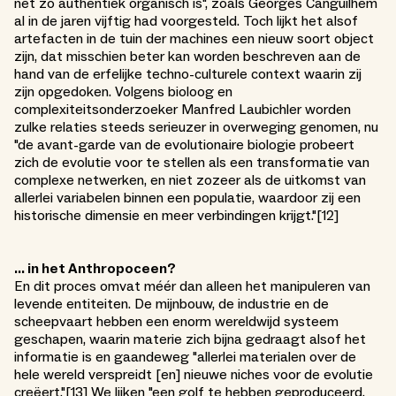
net zo authentiek organisch is", zoals Georges Canguilhem
al in de jaren vijftig had voorgesteld. Toch lijkt het alsof
artefacten in de tuin der machines een nieuw soort object
zijn, dat misschien beter kan worden beschreven aan de
hand van de erfelijke techno-culturele context waarin zij
zijn opgedoken. Volgens bioloog en
complexiteitsonderzoeker Manfred Laubichler worden
zulke relaties steeds serieuzer in overweging genomen, nu
"de avant-garde van de evolutionaire biologie probeert
zich de evolutie voor te stellen als een transformatie van
complexe netwerken, en niet zozeer als de uitkomst van
allerlei variabelen binnen een populatie, waardoor zij een
historische dimensie en meer verbindingen krijgt."[12]
... in het Anthropoceen?
En dit proces omvat méér dan alleen het manipuleren van
levende entiteiten. De mijnbouw, de industrie en de
scheepvaart hebben een enorm wereldwijd systeem
geschapen, waarin materie zich bijna gedraagt alsof het
informatie is en gaandeweg "allerlei materialen over de
hele wereld verspreidt [en] nieuwe niches voor de evolutie
creëert."[13] We lijken "een golf te hebben geproduceerd,