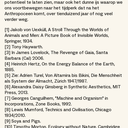
potentieel te laten zien, maar ook het dunne ijs waarop we
ons voortbewegen naar het tijdperk dat na het
Anthropoceen komt, over tienduizend jaar of nog veel
verder weg.
[1] Jakob von Uexküll, A Stroll Through the Worlds of
Animals and Men: A Picture Book of Invisible Worlds,
Springer, 1934.
[2] Tony Haywarth.
[3] In James Lovelock, The Revenge of Gaia, Santa
Barbara (Cal) 2006.
[4] Heinrich Hertz, On the Energy Balance of the Earth,
1885.
[5] Zie: Adrien Turel, Von Altamira bis Bikini, Die Menschheit
als System der Almacht, Zürich 1947/1987.
[6] Alexandra Daisy Ginsberg in Synthetic Aesthetics, MIT
Press, 2013.
[7] Georges Canguilhem, "Machine and Organism" in
Incorporations, Zone Books, 1992.
[8] Lewis Mumford, Technics and Civilisation, Chicago
1934/2010.
[9] Soya and Pigs.
[10] Timothy Morton, Ecology without Nature, Cambridge