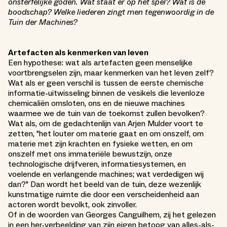
onsterfelijke goden. Wat staat er op het spel? Wat is de
boodschap? Welke liederen zingt men tegenwoordig in de
Tuin der Machines?
Artefacten als kenmerken van leven
Een hypothese: wat als artefacten geen menselijke
voortbrengselen zijn, maar kenmerken van het leven zelf?
Wat als er geen verschil is tussen de eerste chemische
informatie-uitwisseling binnen de vesikels die levenloze
chemicaliën omsloten, ons en de nieuwe machines
waarmee we de tuin van de toekomst zullen bevolken?
Wat als, om de gedachtenlijn van Arjen Mulder voort te
zetten, "het louter om materie gaat en om onszelf, om
materie met zijn krachten en fysieke wetten, en om
onszelf met ons immateriële bewustzijn, onze
technologische drijfveren, informatiesystemen, en
voelende en verlangende machines; wat verdedigen wij
dan?" Dan wordt het beeld van de tuin, deze wezenlijk
kunstmatige ruimte die door een verscheidenheid aan
actoren wordt bevolkt, ook zinvoller.
Of in de woorden van Georges Canguilhem, zij het gelezen
in een her-verbeelding van zijn eigen betoog van alles-als-