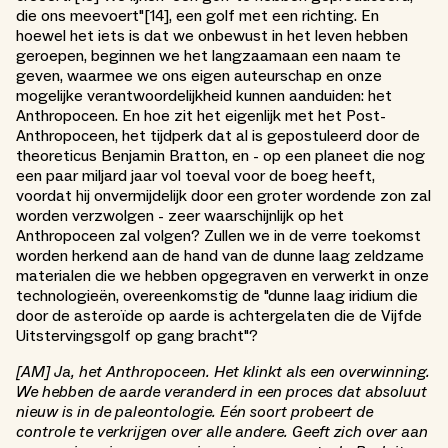
die ons meevoert"[14], een golf met een richting. En
hoewel het iets is dat we onbewust in het leven hebben
geroepen, beginnen we het langzaamaan een naam te
geven, waarmee we ons eigen auteurschap en onze
mogelijke verantwoordelijkheid kunnen aanduiden: het
Anthropoceen. En hoe zit het eigenlijk met het Post-
Anthropoceen, het tijdperk dat al is gepostuleerd door de
theoreticus Benjamin Bratton, en - op een planeet die nog
een paar miljard jaar vol toeval voor de boeg heeft,
voordat hij onvermijdelijk door een groter wordende zon zal
worden verzwolgen - zeer waarschijnlijk op het
Anthropoceen zal volgen? Zullen we in de verre toekomst
worden herkend aan de hand van de dunne laag zeldzame
materialen die we hebben opgegraven en verwerkt in onze
technologieën, overeenkomstig de "dunne laag iridium die
door de asteroïde op aarde is achtergelaten die de Vijfde
Uitstervingsgolf op gang bracht"?
[AM] Ja, het Anthropoceen. Het klinkt als een overwinning.
We hebben de aarde veranderd in een proces dat absoluut
nieuw is in de paleontologie. Eén soort probeert de
controle te verkrijgen over alle andere. Geeft zich over aan