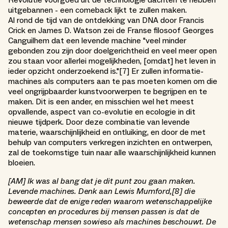
uitgebannen - een comeback lijkt te zullen maken.
Al rond de tijd van de ontdekking van DNA door Francis
Crick en James D. Watson zei de Franse filosoof Georges
Canguilhem dat een levende machine "veel minder
gebonden zou zijn door doelgerichtheid en veel meer open
zou staan voor allerlei mogelijkheden, [omdat] het leven in
ieder opzicht onderzoekend is."[7] Er zullen informatie-
machines als computers aan te pas moeten komen om die
veel ongrijpbaarder kunstvoorwerpen te begrijpen en te
maken. Dit is een ander, en misschien wel het meest
opvallende, aspect van co-evolutie en ecologie in dit
nieuwe tijdperk. Door deze combinatie van levende
materie, waarschijnlijkheid en ontluiking, en door de met
behulp van computers verkregen inzichten en ontwerpen,
zal de toekomstige tuin naar alle waarschijnlijkheid kunnen
bloeien.
[AM] Ik was al bang dat je dit punt zou gaan maken.
Levende machines. Denk aan Lewis Mumford,[8] die
beweerde dat de enige reden waarom wetenschappelijke
concepten en procedures bij mensen passen is dat de
wetenschap mensen sowieso als machines beschouwt. De