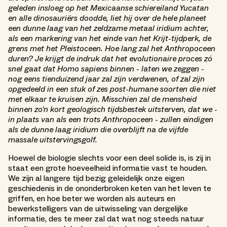
geleden insloeg op het Mexicaanse schiereiland Yucatan
en alle dinosauriërs doodde, liet hij over de hele planeet
een dunne laag van het zeldzame metaal iridium achter,
als een markering van het einde van het Krijt-tijdperk, de
grens met het Pleistoceen. Hoe lang zal het Anthropoceen
duren? Je krijgt de indruk dat het evolutionaire proces zó
snel gaat dat Homo sapiens binnen - laten we zeggen -
nog eens tienduizend jaar zal zijn verdwenen, of zal zijn
opgedeeld in een stuk of zes post-humane soorten die niet
met elkaar te kruisen zijn. Misschien zal de mensheid
binnen zo'n kort geologisch tijdsbestek uitsterven, dat we -
in plaats van als een trots Anthropoceen - zullen eindigen
als de dunne laag iridium die overblijft na de vijfde
massale uitstervingsgolf.
Hoewel de biologie slechts voor een deel solide is, is zij in
staat een grote hoeveelheid informatie vast te houden.
We zijn al langere tijd bezig geleidelijk onze eigen
geschiedenis in de ononderbroken keten van het leven te
griffen, en hoe beter we worden als auteurs en
bewerkstelligers van de uitwisseling van dergelijke
informatie, des te meer zal dat wat nog steeds natuur