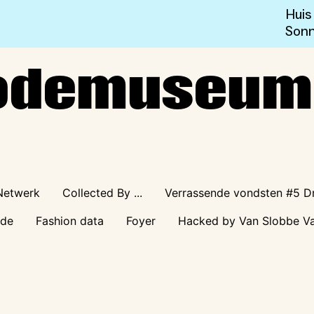
Huis
Sonn
Modemuseum
Netwerk
Collected By ...
Verrassende vondsten #5 Dr
ode
Fashion data
Foyer
Hacked by Van Slobbe V