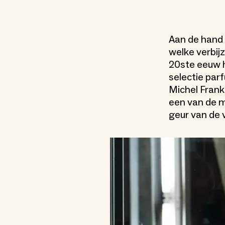
Aan de hand v
welke verbij
20ste eeuw h
selectie par
Michel Frank
een van de 
geur van de v