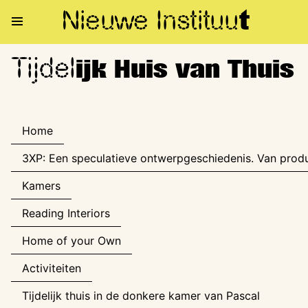
Nieuwe Institu
u
t
Tijdel
Tijdelijk Huis van Thuis
ijk Huis van Thuis
Home
3XP: Een speculatieve ontwerpgeschiedenis. Van produ
Kamers
Reading Interiors
Home of your Own
Activiteiten
Tijdelijk thuis in de donkere kamer van Pascal