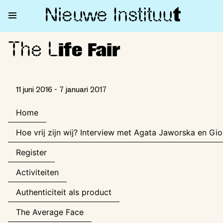
Nieuwe Institu
u
t
The L
The Life Fair
ife Fair
11 juni 2016 - 7 januari 2017
Home
Hoe vrij zijn wij? Interview met Agata Jaworska en Gio
Register
Activiteiten
Authenticiteit als product
The Average Face