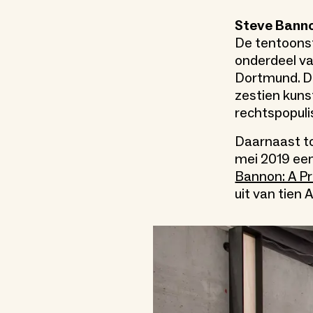
Steve Banno
De tentoonst
onderdeel va
Dortmund. De
zestien kuns
rechtspopul
Daarnaast t
mei 2019 een
Bannon: A P
uit van tien