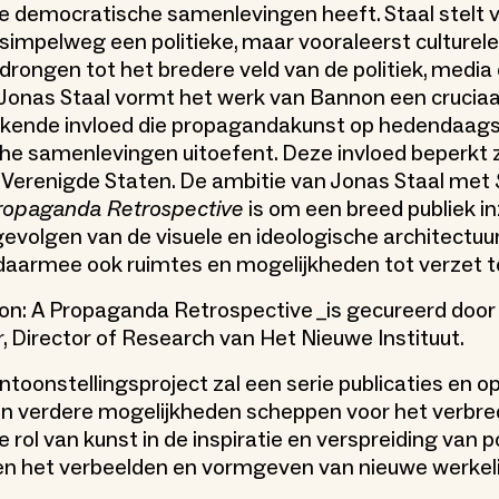
democratische samenlevingen heeft. Staal stelt v
 simpelweg een politieke, maar vooraleerst culturel
edrongen tot het bredere veld van de politiek, media
r Jonas Staal vormt het werk van Bannon een cruciaa
eikende invloed die propagandakunst op hedendaag
e samenlevingen uitoefent. Deze invloed beperkt z
e Verenigde Staten. De ambitie van Jonas Staal met
ropaganda Retrospective
is om een breed publiek in
gevolgen van de visuele en ideologische architectuu
 daarmee ook ruimtes en mogelijkheden tot verzet t
on: A Propaganda Retrospective _is gecureerd door
r, Director of Research van Het Nieuwe Instituut.
ntoonstellingsproject zal een serie publicaties en 
 verdere mogelijkheden scheppen voor het verbre
 rol van kunst in de inspiratie en verspreiding van p
en het verbeelden en vormgeven van nieuwe werkel