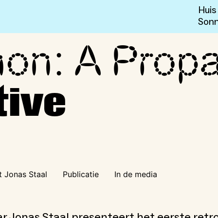
Huis
Sonn
non: A Prop
nda Retrospective
tive
 Jonas Staal
Publicatie
In de media
 Jonas Staal presenteert het eerste retr