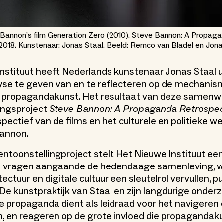
e Bannon’s film Generation Zero (2010). Steve Bannon: A Propag
2018. Kunstenaar: Jonas Staal. Beeld: Remco van Bladel en Jona
nstituut heeft Nederlands kunstenaar Jonas Staal 
yse te geven van en te reflecteren op de mechani
propagandakunst. Het resultaat van deze samenwe
ingsproject
Steve Bannon: A Propaganda Retrospec
pectief van de films en het culturele en politieke w
Bannon.
tentoonstellingproject stelt Het Nieuwe Instituut ee
e vragen aangaande de hedendaage samenleving, w
tectuur en digitale cultuur een sleutelrol vervullen, pu
 De kunstpraktijk van Staal en zijn langdurige onder
propaganda dient als leidraad voor het navigeren 
n, en reageren op de grote invloed die propagandak