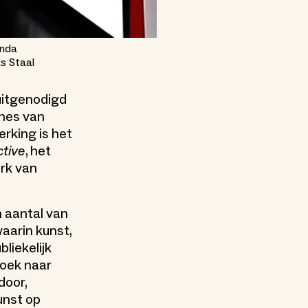
anda
s Staal
uitgenodigd
smes van
rking is het
tive
, het
erk van
n aantal van
aarin kunst,
bliekelijk
zoek naar
door,
unst op