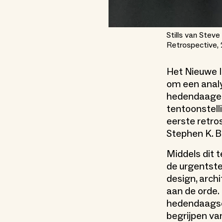
Stills van Stev
Retrospective, 
Het Nieuwe I
om een anal
hedendaage 
tentoonstell
eerste retros
Stephen K. 
Middels dit 
de urgentst
design, archi
aan de orde.
hedendaagse 
begrijpen va