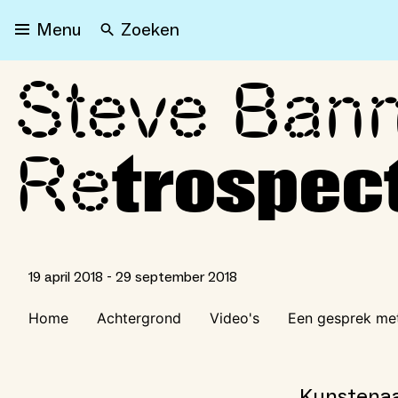
Zoeken
Menu
Steve Ban
Steve Bannon: A Propaga
Re
trospec
19 april 2018 - 29 september 2018
Home
Achtergrond
Video's
Een gesprek met
Kunstenaar