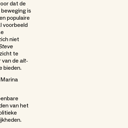
oor dat de
e beweging is
 en populaire
l voorbeeld
se
ich niet
Steve
zicht te
r van de
alt-
e bieden.
 Marina
openbare
den van het
olitieke
ijkheden.