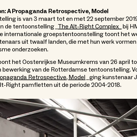
n: A Propaganda Retrospective, Model
elling is van 3 maart tot en met 22 september 2019 
n de tentoonstelling _
The Alt-Right Complex_
bij H
 internationale groepstentoonstelling toont het w
tenaars uit twaalf landen, die met hun werk vormen
isme onderzoeken.
oont het Oostenrijkse Museumkrems van 26 april to
 bewerking van de Rotterdamse tentoonstelling. Vo
ropaganda Retrospective, Model
_ging kunstenaar J
 Alt-Right pamfletten uit de periode 2004-2018.