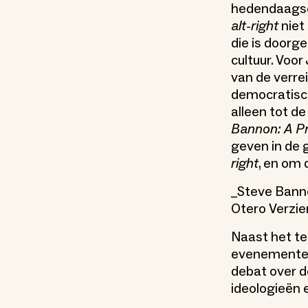
hedendaagse 
alt-right
niet
die is doorg
cultuur. Voo
van de verr
democratisch
alleen tot d
Bannon: A P
geven in de 
right
, en om
_Steve Bann
Otero Verzie
Naast het te
evenementen
debat over de
ideologieën 