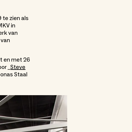
te zien als
MKV in
erk van
 van
t en met 26
or _
Steve
onas Staal