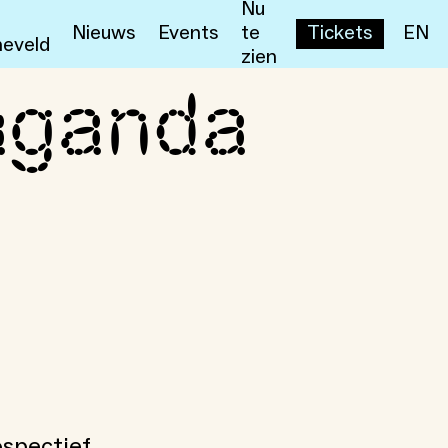
Nu
Nieuws
Events
te
Tickets
EN
eveld
zien
aganda
ospectief