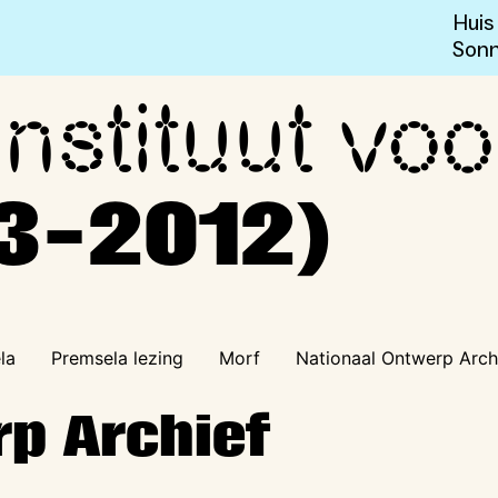
Huis
Sonn
nstituut voo
 Design en Mode (2003-201
3-2012)
la
Premsela lezing
Morf
Nationaal Ontwerp Arch
rp Archief