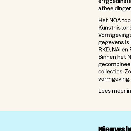
erfgoedinste
afbeeldingen
Het NOA too
Kunsthistori
Vormgevings
gegevens is
RKD, NAi en 
Binnen het N
gecombineerd
collecties. 
vormgeving. 
Lees meer i
Nieuwsb