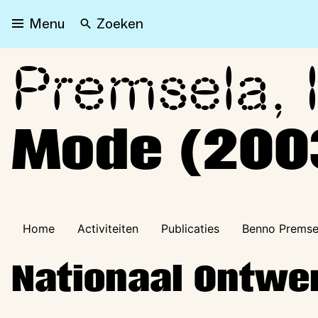
Zoeken
Menu
Premsela, I
Premsela, Instituut voor
Mode (200
Home
Activiteiten
Publicaties
Benno Premse
Nationaal Ontwe