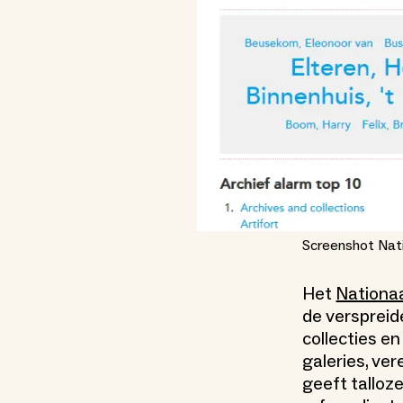
Screenshot Nati
Het
Nationa
de verspreid
collecties e
galeries, ver
geeft talloz