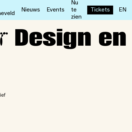
Nu
Nieuws
Events
te
Tickets
EN
eveld
zien
r
2)
Design en
ief