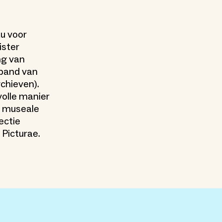
u voor
ister
ng van
rband van
chieven).
olle manier
e museale
ectie
Picturae.