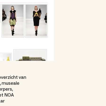
overzicht van
n, museale
rpers,
Het NOA
aar