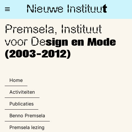
Nieuwe Institu
u
t
Premsela, Instituut
Premsela, Instituut voor Desi
voor De
sign en Mode
(2003-2012)
Home
Activiteiten
Publicaties
Benno Premsela
Premsela lezing