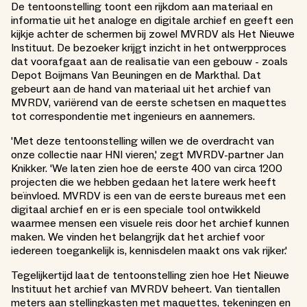
De tentoonstelling toont een rijkdom aan materiaal en
informatie uit het analoge en digitale archief en geeft een
kijkje achter de schermen bij zowel MVRDV als Het Nieuwe
Instituut. De bezoeker krijgt inzicht in het ontwerpproces
dat voorafgaat aan de realisatie van een gebouw - zoals
Depot Boijmans Van Beuningen en de Markthal. Dat
gebeurt aan de hand van materiaal uit het archief van
MVRDV, variërend van de eerste schetsen en maquettes
tot correspondentie met ingenieurs en aannemers.
'Met deze tentoonstelling willen we de overdracht van
onze collectie naar HNI vieren,' zegt MVRDV-partner Jan
Knikker. 'We laten zien hoe de eerste 400 van circa 1200
projecten die we hebben gedaan het latere werk heeft
beïnvloed. MVRDV is een van de eerste bureaus met een
digitaal archief en er is een speciale tool ontwikkeld
waarmee mensen een visuele reis door het archief kunnen
maken. We vinden het belangrijk dat het archief voor
iedereen toegankelijk is, kennisdelen maakt ons vak rijker.'
Tegelijkertijd laat de tentoonstelling zien hoe Het Nieuwe
Instituut het archief van MVRDV beheert. Van tientallen
meters aan stellingkasten met maquettes, tekeningen en