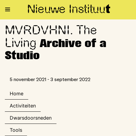
Nieuwe Institu
u
t
MVRDVHNI. The
MVRDVHNI. The Living Archive 
Living
Archive of a
Studio
5 november 2021 - 3 september 2022
Home
Activiteiten
Dwarsdoorsneden
Tools