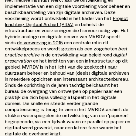
Het Nieuwe Instituut werkt aan de ontwikkeling en
implementatie van een digitale voorziening voor beheer en
beschikbaarstelling van zijn digitale archieven. Deze
voorziening wordt ontwikkeld in het kader van het
Project
Inrichting Digitaal Archief (PIDA)
en behelst de
infrastructuur en voorzieningen die hiervoor nodig zijn. Het
hybride analoge en digitale oeuvre van MVRDV speelt
sinds
de verwerving in 2015
een centrale rol in dit
ontwikkelproces en wordt gezien als een zogeheten
best
practice archive
in de ontwikkeling van beleid rond
digital
preservation
en het inrichten van een infrastructuur op dit
gebied. MVRDV is in het licht van die zoektocht naar
duurzaam beheer en behoud van (deels) digitale archieven
in meerdere opzichten een interessant architectenbureau.
Sinds de oprichting in de jaren tachtig belichaamt het
bureau de overgang van ontwerpen op papier naar een
praktijk die zich bijna volledig afspeelt in het digitale
domein. Die snelle en steeds verder gaande
computerisering is terug te zien in het MVRDV-archief: de
stukken weerspiegelen de ontwikkeling van een 'papieren'
beginperiode, via een tijdvak waarin er parallel op papier en
digitaal werd gewerkt, naar een latere fase waarin het
digitale de overhand krijgt.