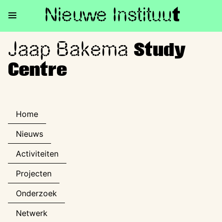
Nieuwe Institu
u
t
Jaap Bakema
Jaap Bakema Study Centre
Study
Centre
Home
Nieuws
Activiteiten
Projecten
Onderzoek
Netwerk