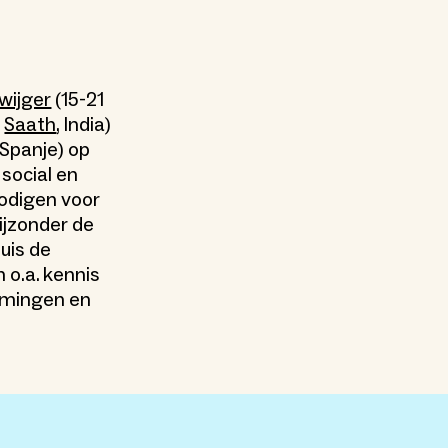
wijger
(15-21
n
Saath
, India)
, Spanje) op
social en
nodigen voor
ijzonder de
uis de
o.a. kennis
emingen en