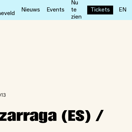
Nu
Nieuws
Events
te
Tickets
EN
eveld
zien
013
zarraga (ES) /