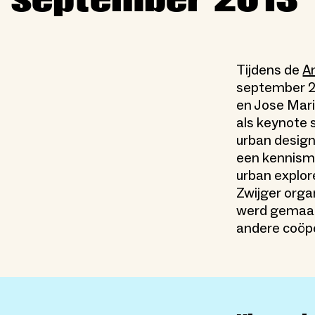
Tijdens de
A
september 20
en Jose Mar
als keynote 
urban design
een kennisma
urban explor
Zwijger org
werd gemaak
andere coöper