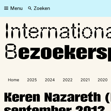
Zoeken
Menu
Internation
Internationaal Bezoeker
B
ezoeker
Home
2025
2024
2022
2021
2020
Keren Nazareth (
september 2013