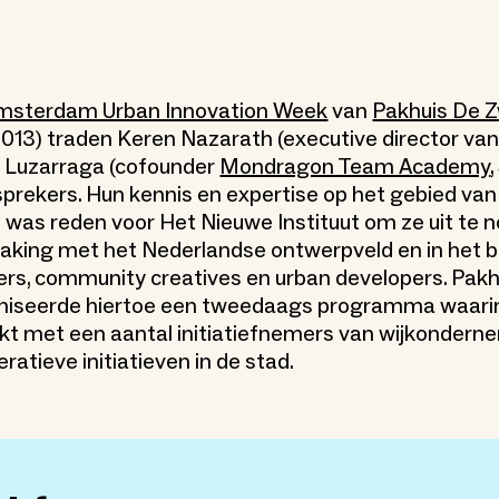
msterdam Urban Innovation Week
van
Pakhuis De Z
13) traden Keren Nazarath (executive director va
i Luzarraga (cofounder
Mondragon Team Academy
sprekers. Hun kennis en expertise op het gebied van 
 was reden voor Het Nieuwe Instituut om ze uit te 
king met het Nederlandse ontwerpveld en in het b
ers, community creatives en urban developers. Pakh
aniseerde hiertoe een tweedaags programma waarin 
t met een aantal initiatiefnemers van wijkondern
atieve initiatieven in de stad.