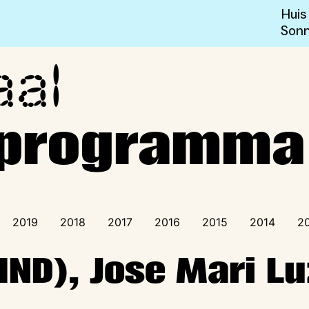
Huis
Sonn
aal
sprogramma
sprogramma
2019
2018
2017
2016
2015
2014
2
IND), Jose Mari Lu