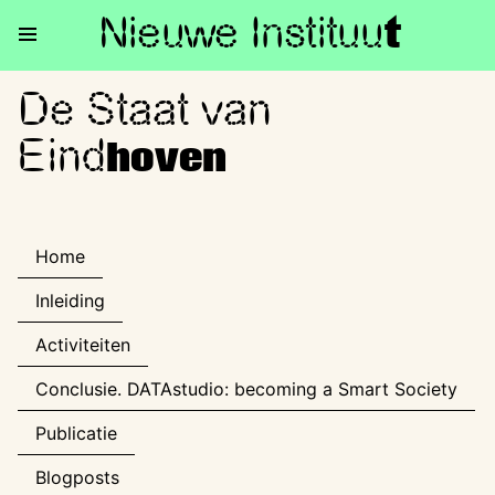
Nieuwe Institu
u
t
De Staat van
De Staat van Eindhoven
Eind
hoven
Home
Inleiding
Activiteiten
Conclusie. DATAstudio: becoming a Smart Society
Publicatie
Blogposts