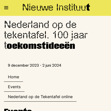
Nieuwe Institu
u
t
Nederland op de
Nederland op de tekentafel. 1
tekentafel. 100 jaar
t
oekomstideeën
9 december 2023 - 2 juni 2024
Home
Events
Nederland op de Tekentafel online