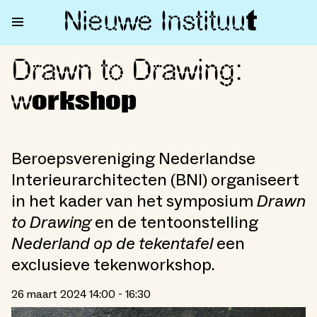
Nieuwe Institu
u
t
Drawn to Drawing:
Drawn to Drawing: workshop
w
orkshop
Beroepsvereniging Nederlandse
Interieurarchitecten (BNI) organiseert
in het kader van het symposium
Drawn
to Drawing
en de tentoonstelling
Nederland op de tekentafel
een
exclusieve tekenworkshop.
26 maart 2024 14:00 - 16:30