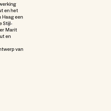
werking
ut en het
 Haag een
 Stijl-
er Marit
ut en
e
ntwerp van