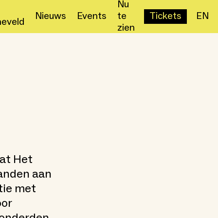
Nu
Nieuws
Events
te
Tickets
EN
eveld
zien
aat Het
banden aan
tie met
oor
honderden