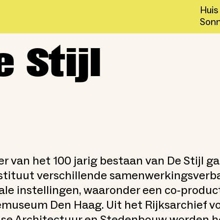
Huis
Sonn
 Stijl
er van het 100 jarig bestaan van De Stijl g
stituut verschillende samenwerkingsver
le instellingen, waaronder een co-produc
useum Den Haag. Uit het Rijksarchief v
se Architectuur en Stedenbouw worden 