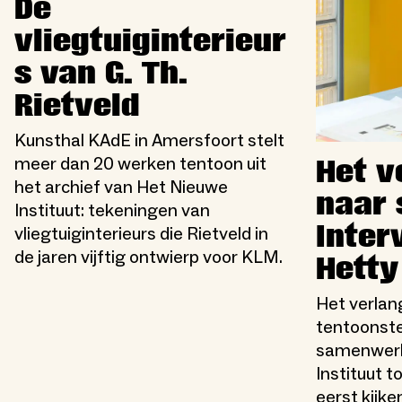
De
vliegtuiginterieur
s van G. Th.
Rietveld
Kunsthal KAdE in Amersfoort stelt
meer dan 20 werken tentoon uit
Het v
het archief van Het Nieuwe
naar s
Instituut: tekeningen van
Inter
vliegtuiginterieurs die Rietveld in
de jaren vijftig ontwierp voor KLM.
Hetty
Het verlang
tentoonste
samenwerk
Instituut t
eerst kijke