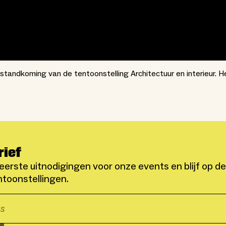
tstandkoming van de tentoonstelling Architectuur en interieur. 
rief
eerste uitnodigingen voor onze events en blijf op d
toonstellingen.