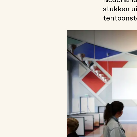
stukken u
tentoonste