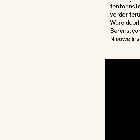
tentoonstel
verder ter
Wereldoorlo
Berens, co
Nieuwe Inst