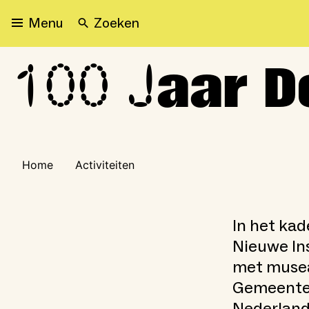
Zoeken
Menu
100 J
100 Jaar De Stijl
aar De
Home
Activiteiten
In het kad
Nieuwe In
met musea
Gemeentem
Nederland