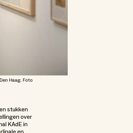
m Den Haag. Foto
den stukken
ellingen over
thal KAdE in
rlinale en