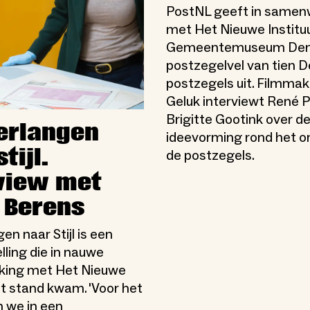
PostNL geeft in samen
met Het Nieuwe Institu
Gemeentemuseum Den
postzegelvel van tien De
postzegels uit. Filmmak
Geluk interviewt René P
Brigitte Gootink over d
erlangen
ideevorming rond het o
tijl.
de postzegels.
view met
 Berens
en naar Stijl is een
lling die in nauwe
ing met Het Nieuwe
ot stand kwam. 'Voor het
n we in een