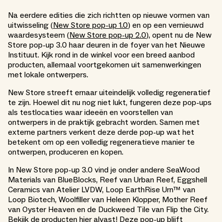
Na eerdere edities die zich richtten op nieuwe vormen van
uitwisseling (
New Store pop-up 1.0
) en op een vernieuwd
waardesysteem (
New Store pop-up 2.0
), opent nu de New
Store pop-up 3.0 haar deuren in de foyer van het Nieuwe
Instituut. Kijk rond in de winkel voor een breed aanbod
producten, allemaal voortgekomen uit samenwerkingen
met lokale ontwerpers.
New Store streeft ernaar uiteindelijk volledig regeneratief
te zijn. Hoewel dit nu nog niet lukt, fungeren deze pop-ups
als testlocaties waar ideeën en voorstellen van
ontwerpers in de praktijk gebracht worden. Samen met
externe partners verkent deze derde pop-up wat het
betekent om op een volledig regeneratieve manier te
ontwerpen, produceren en kopen.
In New Store pop-up 3.0 vind je onder andere SeaWood
Materials van BlueBlocks, Reef van Urban Reef, Eggshell
Ceramics van Atelier LVDW, Loop EarthRise Urn™ van
Loop Biotech, Woolfiller van Heleen Klopper, Mother Reef
van Oyster Heaven en de Duckweed Tile van Flip the City.
Bekijk de producten
hier
alvast! Deze pop-up blijft