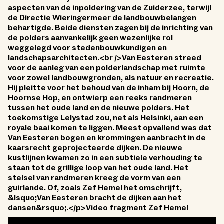
aspecten van de inpoldering van de Zuiderzee, terwijl
de Directie Wieringermeer de landbouwbelangen
behartigde. Beide diensten zagen bij de inrichting van
de polders aanvankelijk geen wezenlijke rol
weggelegd voor stedenbouwkundigen en
landschapsarchitecten.<br />Van Eesteren streed
voor de aanleg van een polderlandschap met ruimte
voor zowel landbouwgronden, als natuur en recreatie.
Hij pleitte voor het behoud van de inham bij Hoorn, de
Hoornse Hop, en ontwierp een reeks randmeren
tussen het oude land en de nieuwe polders. Het
toekomstige Lelystad zou, net als Helsinki, aan een
royale baai komen te liggen. Meest opvallend was dat
Van Eesteren bogen en krommingen aanbracht in de
kaarsrecht geprojecteerde dijken. De nieuwe
kustlijnen kwamen zo in een subtiele verhouding te
staan tot de grillige loop van het oude land. Het
stelsel van randmeren kreeg de vorm van een
guirlande. Of, zoals Zef Hemel het omschrijft,
&lsquo;Van Eesteren bracht de dijken aan het
dansen&rsquo;.</p>Video fragment Zef Hemel