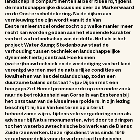
landschap in compartimenten al bekritiseerd, tijdens
de maatschappelijke discussies over de Markerwaard
en de Oosterscheldekering. Nu de dijken aan
vernieuwing toe zijn wordt vanuit de Van
Eesterenleerstoel onderzocht op welke manier meer
recht kan worden gedaan aan het vloeiende karakter
van het waterlandschap van de delta. Net als in het
project Water &amp; Stedenbouw staat de
verhouding tussen techniek en landschappelijke
dynamiek hierbij centraal. Hoe kunnen
(water)bouwtechniek en de verdediging van het land
verenigd worden met de natuurlijke condities en
kwaliteiten van het deltalandschap, zodat een
duurzame balans ontstaat?</p>Dijken met een
boog<p>Zef Hemel promoveerde op een onderzoek
naar de betrokkenheid van Cornelis van Eesteren bij
het ontstaan van de IJsselmeerpolders. In zijn lezing
beschrijft hij hoe Van Eesteren op uiterst
behoedzame wijze, tijdens vele vergaderingen en als
adviseur bij Natuurmonumenten, wist door te dringen
tot het waterbouwtechnische bolwerk van de Dienst
Zuiderzeewerken. Deze rijksdienst was sinds 1919
verantwoordelijk voor de waterstaattechnische