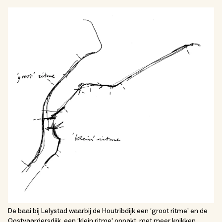
De baai bij Lelystad waarbij de Houtribdijk een ‘groot ritme’ en de
Oostvaardersdijk, een ‘klein ritme’ oppakt, met meer knikken.