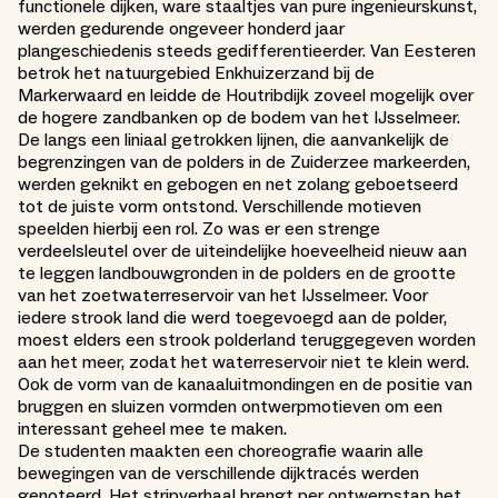
functionele dijken, ware staaltjes van pure ingenieurskunst,
werden gedurende ongeveer honderd jaar
plangeschiedenis steeds gedifferentieerder. Van Eesteren
betrok het natuurgebied Enkhuizerzand bij de
Markerwaard en leidde de Houtribdijk zoveel mogelijk over
de hogere zandbanken op de bodem van het IJsselmeer.
De langs een liniaal getrokken lijnen, die aanvankelijk de
begrenzingen van de polders in de Zuiderzee markeerden,
werden geknikt en gebogen en net zolang geboetseerd
tot de juiste vorm ontstond. Verschillende motieven
speelden hierbij een rol. Zo was er een strenge
verdeelsleutel over de uiteindelijke hoeveelheid nieuw aan
te leggen landbouwgronden in de polders en de grootte
van het zoetwaterreservoir van het IJsselmeer. Voor
iedere strook land die werd toegevoegd aan de polder,
moest elders een strook polderland teruggegeven worden
aan het meer, zodat het waterreservoir niet te klein werd.
Ook de vorm van de kanaaluitmondingen en de positie van
bruggen en sluizen vormden ontwerpmotieven om een
interessant geheel mee te maken.
De studenten maakten een choreografie waarin alle
bewegingen van de verschillende dijktracés werden
genoteerd. Het stripverhaal brengt per ontwerpstap het