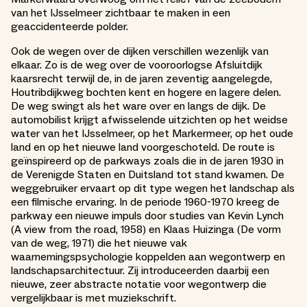
van het IJsselmeer zichtbaar te maken in een
geaccidenteerde polder.
Ook de wegen over de dijken verschillen wezenlijk van
elkaar. Zo is de weg over de vooroorlogse Afsluitdijk
kaarsrecht terwijl de, in de jaren zeventig aangelegde,
Houtribdijkweg bochten kent en hogere en lagere delen.
De weg swingt als het ware over en langs de dijk. De
automobilist krijgt afwisselende uitzichten op het weidse
water van het IJsselmeer, op het Markermeer, op het oude
land en op het nieuwe land voorgeschoteld. De route is
geïnspireerd op de parkways zoals die in de jaren 1930 in
de Verenigde Staten en Duitsland tot stand kwamen. De
weggebruiker ervaart op dit type wegen het landschap als
een filmische ervaring. In de periode 1960-1970 kreeg de
parkway een nieuwe impuls door studies van Kevin Lynch
(A view from the road, 1958) en Klaas Huizinga (De vorm
van de weg, 1971) die het nieuwe vak
waarnemingspsychologie koppelden aan wegontwerp en
landschapsarchitectuur. Zij introduceerden daarbij een
nieuwe, zeer abstracte notatie voor wegontwerp die
vergelijkbaar is met muziekschrift.