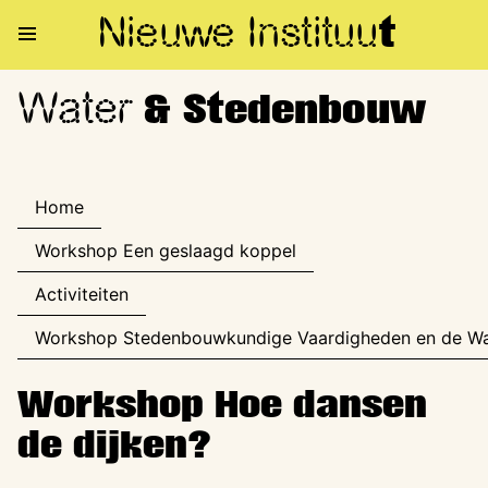
Nieuwe Institu
u
t
Water
Water & Stedenbouw
& Stedenbouw
Home
Workshop Een geslaagd koppel
Activiteiten
Workshop Stedenbouwkundige Vaardigheden en de W
Workshop Hoe dansen
de dijken?