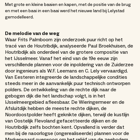
Met grote en kleine baaien en kapen, met de positie van de brug
en met een baai in een baai werd het nieuwe land bij Lelystad
gemodelleerd.
De melodie van de weg
Waar Frits Palmboom zijn onderzoek puur richt op het
tracé van de Houtribdijk, analyseerde Paul Broekhuisen, de
Houtribdijk als onderdeel van de grotere compositie van
het IJsselmeer. Vanaf het eind van de 19e eeuw zijn
verschillende plannen voor de inpoldering van de Zuiderzee
door ingenieurs als W.F. Leemans en C. Lely vervaardigd.
Van Eesteren integreerde de landschappelijke condities
steeds meer in de aanvankelijk puur technisch ontworpen
polders. De ontwikkeling van de rechte dijk naar de
gebogen dijk die het landschap volgt, is in het
IJsselmeergebied afleesbaar. De Wieringermeer en de
Afsluitdijk hebben de meeste rechte dijken, de
Noordoostpolder heeft geknikte dijken, terwijl de kustlijn
van Oostelijk Flevoland gefacetteerde dijken en de
Houtribdijk zelfs bochten kent. Opvallend is verder dat
men bij de naoorlogse (ongerealiseerde) plannen voor de
Markerwaard overwoog om het reliëf van de zeebodem