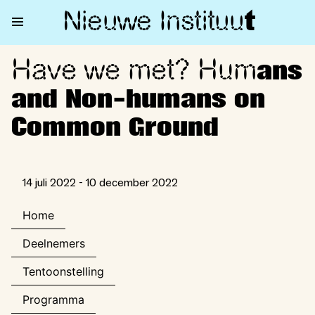
Nieuwe Institu
u
t
Have we met? Hum
Have we met? Humans and N
ans
and Non-humans on
Common Ground
14 juli 2022 - 10 december 2022
Home
Deelnemers
Tentoonstelling
Programma