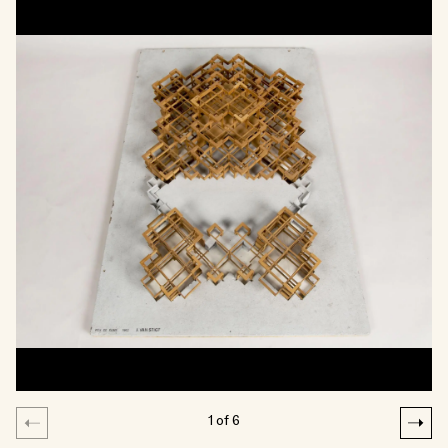
1
of
6