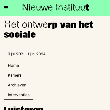
Nieuwe Institu
u
t
Het ontwe
Het ontwerp van het sociale
rp van het
sociale
3 juli 2021 - 1 juni 2024
Home
Kamers
Archieven
Interventies