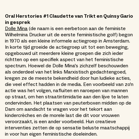
Oral Herstories #1 Claudette van Trikt en Quinsy Gario
in gesprek
Dolle Mina
(de naam is een eerbetoon aan de feministe
Wilhelmina Drucker uit de eerste feministische golf) begon
in 1970 als een kleine informele actiegroep in Amsterdam.
In korte tijd groeide de actiegroep uit tot een beweging,
opgebouwd uit meerdere kleine groepen die zich ieder
richtten op een specifiek aspect van het feministische
spectrum. Hoewel de Dolle Mina's zichzelf beschouwden
als onderdeel van het links Marxistisch gedachtengoed,
kregen ze de meeste bekendheid door hun ludieke acties,
die veel effect hadden in de media. Een voorbeeld van zo'n
actie was het volgen, nafluiten en naroepen van mannen
op straat, om hen straatintimidatie aan den lijve te laten
ondervinden. Het plaatsen van peuterboxen midden op de
Dam om aandacht te vragen voor het tekort aan
kindercrèches en de morele last die dit voor vrouwen
veroorzaakt, is een ander voorbeeld. Hun creatieve
interventies zetten de op sensatie beluste maatschappij
in voor hun eigen feministische doeleinden.