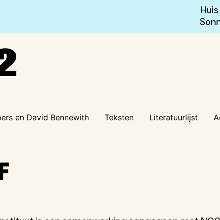
Huis
Sonn
2
jpers en David Bennewith
Teksten
Literatuurlijst
A
F