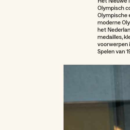
Het Nieuwe 
Olympisch co
Olympische e
moderne Oly
het Nederla
medailles, kl
voorwerpen i
Spelen van 1