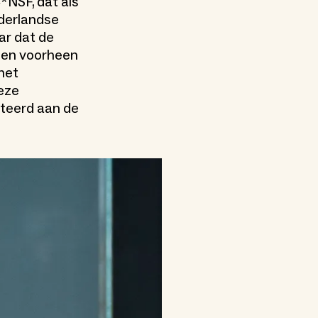
NSF, dat als
ederlandse
ar dat de
, en voorheen
met
deze
ateerd aan de