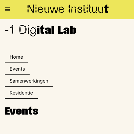
Nieuwe Institu
u
t
-1 Dig
-1 Digital Lab
ital Lab
Home
Events
Samenwerkingen
Residentie
Events