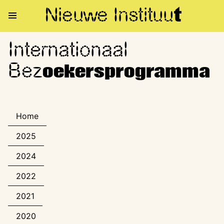
Nieuwe Institu
u
t
Internationaal
Internationaal Bezoekerspro
Bez
oekersprogramma
Home
2025
2024
2022
2021
2020