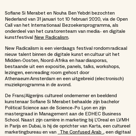
Sofiane Si Merabet en Nouha Ben Yebdri bezochten
Nederland van 31 januari tot 10 februari 2020, via de Open
Call van het Internationaal Bezoekersprogramma, als
onderdeel van het curatorenteam van media- en digitale
kunstfestival
New Radicalism
.
New Radicalism is een vierdaags festival rondom radicaal
nieuw talent binnen de digitale kunst en cultuur uit het
Midden-Oosten, Noord-Afrika en haar diasporas,
bestaande uit een expositie, panels, talks, workshops,
lezingen, een reading room gehost door
Athenaeum Amsterdam en een uitgebreid (electronisch)
muziekprogramma in de avond.
De Frans/Algerijns cultureel ondernemer en beeldend
kunstenaar Sofiane Si Merabet behaalde zijn bachelor
Political Science aan de Science-Po Lyon en zijn
mastergraad in Management aan de EDHEC Business
School. Naast zijn carrière in marketing bij L'Oreal en LVMH
in Parijs en Dubai, is hij de oprichter van Karta, een cultureel
marketingbureau en van _
The Confused Arab_
, een digitaal