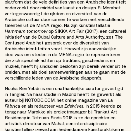
platform dat de vele definities van een Arabische identiteit
onderzoekt door middel van kunst en design. Si Merabet
vertegenwoordigt de rijkdom en diversiteit van de
Arabische cultuur door samen te werken met verschillende
talenten uit de MENA-regio. Na zijn kunstinstallatie
Hammam tomorrow
op SIKKA Art Fair (2017), een cultureel
initiatief van de Dubai Culture and Arts Authority, zet The
Confused Arab het gesprek over de diversiteit van
Arabische identiteiten voort. Hoewel zijn aanvankelijke
idee was om steden in de MENA-regio te representeren
die zich specifiek richten op tradities, geschiedenis en
muziek, heeft hij sindsdien besloten zijn bereik verder uit te
breiden, met als doel samenwerkingen aan te gaan met de
verschillende leden van de Arabische diaspora's.
Nouha Ben Yebdri is een onafhankelijke curator gevestigd
in Tangier. Na haar studie in Madrid heeft ze gewerkt als
auteur bij NOTODO.COM, het online magazine van
La
Fábrica
en als redacteur van
Edelvives
. In 2015 keerde ze
terug naar Marokko als projectmanager bij Trankat Art
Residency in Tetouan. Sinds 2016 is ze de oprichter en
artistiek directeur van Mahal, een interdisciplinaire
kunstinstelling gewijd aan hedendaagse kunstpraktijken in