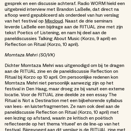
gesprek en een discussie achteraf. Radio WORM hield een
uitgebreid interview met Brandon LaBelle, dat direct na
afloop werd gepubliceerd als onderdeel van hun verslag
van het festival op
Mixcloud
. Naast de drie seminars
leverde LaBelle een bijdrage aan de RITUAL zine met zijn
tekst Poetics of Listening, en nam hij deel aan de
paneldiscussies Talking About Music (Korzo, 9 april) en
Reflection on Ritual (Korzo, 10 april).
Momtaza Mehri (SO/VK)
Dichter Momtaza Mehri was uitgenodigd om bij te dragen
aan de RITUAL zine en de paneldiscussie Reflection on
Ritual bij Korzo op 10 april. Om persoonlijke redenen kon
Momtaza Mehri niet persoonlijk aanwezig zijn op het
festival in Den Haag, maar droeg ze bij vanuit een externe
locatie. Voor de RITUAL zine deelde ze een essay The
Ritual is Not a Destination met een bijbehorende syllabus
van lees- en luisterfragmenten. Ze nam ook deel aan de
paneldiscussie Reflection on Ritual (Korzo, 10 april) met
een lezing op afstand, waarin ze kritisch en poëtisch
reflecteerde op het thema ‘ritueel’ en de line-up van het
festival. Bijgevoegd aan dit verslag is de RITUAL zine met