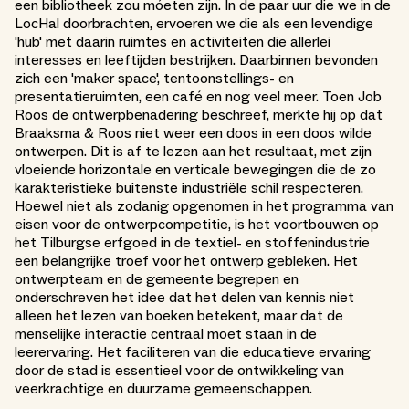
een bibliotheek zou móeten zijn. In de paar uur die we in de
LocHal doorbrachten, ervoeren we die als een levendige
'hub' met daarin ruimtes en activiteiten die allerlei
interesses en leeftijden bestrijken. Daarbinnen bevonden
zich een 'maker space', tentoonstellings- en
presentatieruimten, een café en nog veel meer. Toen Job
Roos de ontwerpbenadering beschreef, merkte hij op dat
Braaksma & Roos niet weer een doos in een doos wilde
ontwerpen. Dit is af te lezen aan het resultaat, met zijn
vloeiende horizontale en verticale bewegingen die de zo
karakteristieke buitenste industriële schil respecteren.
Hoewel niet als zodanig opgenomen in het programma van
eisen voor de ontwerpcompetitie, is het voortbouwen op
het Tilburgse erfgoed in de textiel- en stoffenindustrie
een belangrijke troef voor het ontwerp gebleken. Het
ontwerpteam en de gemeente begrepen en
onderschreven het idee dat het delen van kennis niet
alleen het lezen van boeken betekent, maar dat de
menselijke interactie centraal moet staan in de
leerervaring. Het faciliteren van die educatieve ervaring
door de stad is essentieel voor de ontwikkeling van
veerkrachtige en duurzame gemeenschappen.