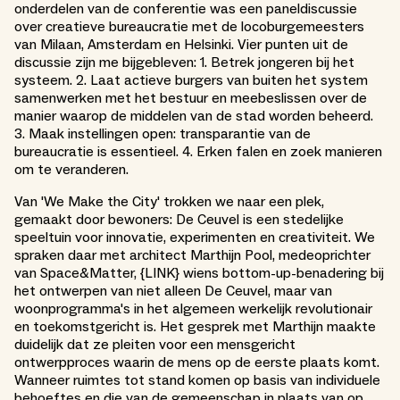
onderdelen van de conferentie was een paneldiscussie
over creatieve bureaucratie met de locoburgemeesters
van Milaan, Amsterdam en Helsinki. Vier punten uit de
discussie zijn me bijgebleven: 1. Betrek jongeren bij het
systeem. 2. Laat actieve burgers van buiten het system
samenwerken met het bestuur en meebeslissen over de
manier waarop de middelen van de stad worden beheerd.
3. Maak instellingen open: transparantie van de
bureaucratie is essentieel. 4. Erken falen en zoek manieren
om te veranderen.
Van 'We Make the City' trokken we naar een plek,
gemaakt door bewoners: De Ceuvel is een stedelijke
speeltuin voor innovatie, experimenten en creativiteit. We
spraken daar met architect Marthijn Pool, medeoprichter
van Space&Matter, {LINK} wiens bottom-up-benadering bij
het ontwerpen van niet alleen De Ceuvel, maar van
woonprogramma's in het algemeen werkelijk revolutionair
en toekomstgericht is. Het gesprek met Marthijn maakte
duidelijk dat ze pleiten voor een mensgericht
ontwerpproces waarin de mens op de eerste plaats komt.
Wanneer ruimtes tot stand komen op basis van individuele
behoeftes en die van de gemeenschap in plaats van op