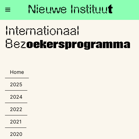
Nieuwe Institu
u
t
Internationaal
Internationaal Bezoekerspro
Bez
oekersprogramma
Home
2025
2024
2022
2021
2020