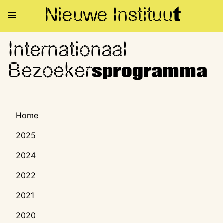
Nieuwe Institu
u
t
Internationaal
Internationaal Bezoekerspro
Bezoeker
sprogramma
Home
2025
2024
2022
2021
2020