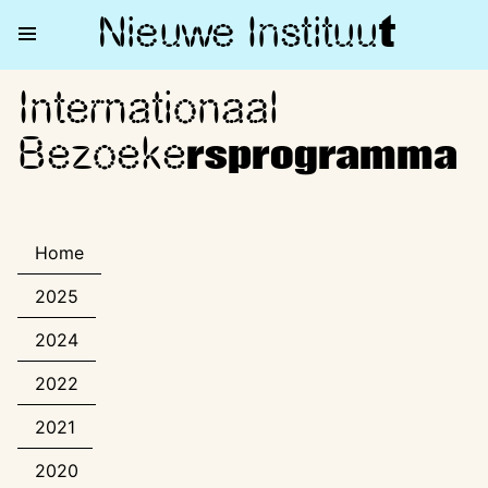
Nieuwe Institu
u
t
Internationaal
Internationaal Bezoekerspro
Bezoeke
rsprogramma
Home
2025
2024
2022
2021
2020