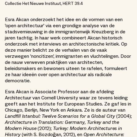
Collectie Het Nieuwe Instituut, HERT 39.4
Esra Akcan onderzoekt het idee en de vormen van een
'open architectuur' via een grondige analyse van de
stadsvernieuwing in de immigrantenwijk Kreuzberg in de
jaren tachtig. In haar werk combineert Akcan historisch
onderzoek met interviews en architectonische kritiek. Op
deze manier belicht ze de verhalen van de vaak
verzwegen 'noncitizen', immigranten en vluchtelingen. Door
de nauw verweven praktijken van architecten,
beleidsmakers en bewoners uiteen te rafelen, formuleert
ze haar ideeën over open architectuur als radicale
democratie.
Esra Akcan is Associate Professor aan de afdeling
Architectuur van Cornell University waar ze tevens leiding
geeft aan het Institute for European Studies. Ze gaf les in
Chicago, Berlijn, New York en Ankara. Ze is de auteur van
Landfill Istanbul: Twelve Scenarios for a Global City
(2004);
Architecture in Translation: Germany, Turkey and the
Modern House
(2012);
Turkey: Modern Architectures in
History
(with S. Bozdoğan, 2012), en
Open Architecture: