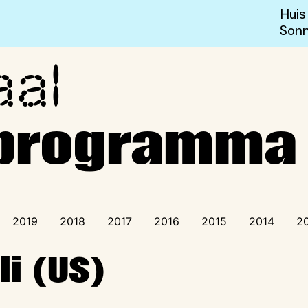
Huis
Sonn
aal
sprogramma
programma
2019
2018
2017
2016
2015
2014
2
li (US)