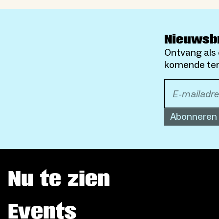
Nieuwsb
Ontvang als 
komende ten
Abonneren
Nu te zien
Events