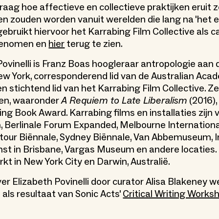
vraag hoe affectieve en collectieve praktijken eruit 
en zouden worden vanuit werelden die lang na 'het 
ebruikt hiervoor het Karrabing Film Collective als c
pgenomen en
hier
terug te zien.
 Povinelli is Franz Boas hoogleraar antropologie aan
New York, corresponderend lid van de Australian Aca
 stichtend lid van het Karrabing Film Collective. Ze
ken, waaronder
A Requiem to Late Liberalism
(2016),
lling Book Award. Karrabing films en installaties zijn 
 Berlinale Forum Expanded, Melbourne Internationa
ntour Biënnale, Sydney Biënnale, Van Abbemuseum, I
t in Brisbane, Vargas Museum en andere locaties. P
kt in New York City en Darwin, Australië.
er Elizabeth Povinelli door curator Alisa Blakeney w
 als resultaat van Sonic Acts'
Critical Writing Works