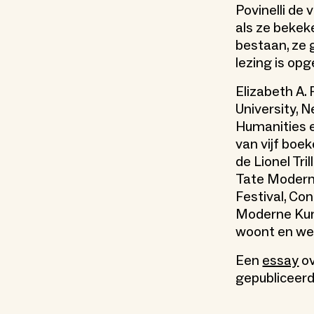
Povinelli de 
als ze bekek
bestaan, ze g
lezing is o
Elizabeth A.
University, 
Humanities en
van vijf boe
de Lionel Tri
Tate Modern,
Festival, Co
Moderne Kuns
woont en wer
Een
essay
ov
gepubliceerd