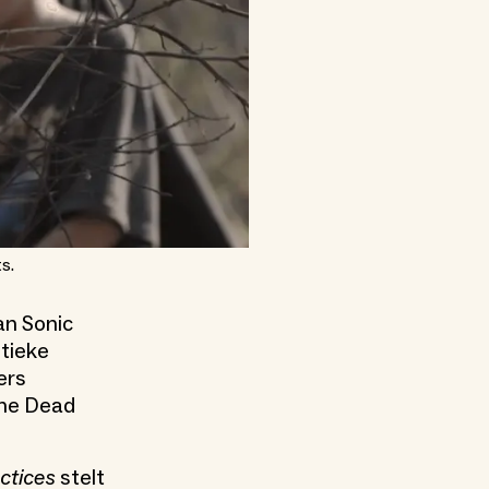
s.
n Sonic
tieke
ers
the Dead
ctices
stelt