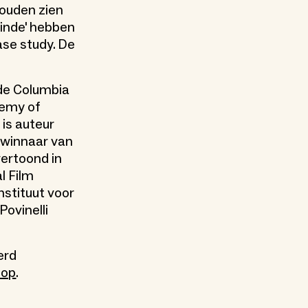
zouden zien
einde' hebben
ase study. De
 de Columbia
demy of
 is auteur
 winnaar van
vertoond in
l Film
nstituut voor
ovinelli
erd
hop
.