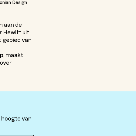
sonian Design
en aan de
 Hewitt uit
t gebied van
rp, maakt
 over
e hoogte van