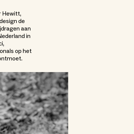
r Hewitt,
design de
ijdragen aan
Nederland in
i,
onals op het
 ontmoet.