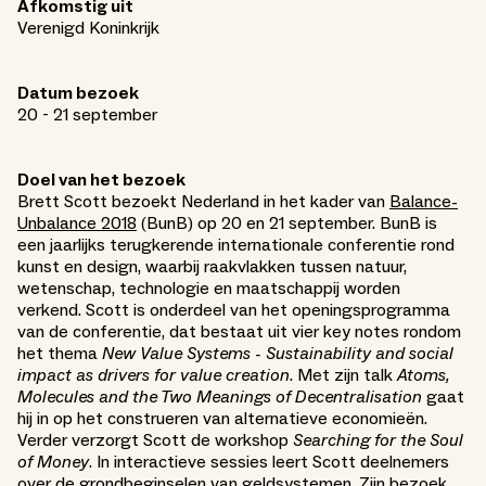
Afkomstig uit
Verenigd Koninkrijk
Datum bezoek
20 - 21 september
Doel van het bezoek
Brett Scott bezoekt Nederland in het kader van
Balance-
Unbalance 2018
(BunB) op 20 en 21 september. BunB is
een jaarlijks terugkerende internationale conferentie rond
kunst en design, waarbij raakvlakken tussen natuur,
wetenschap, technologie en maatschappij worden
verkend. Scott is onderdeel van het openingsprogramma
van de conferentie, dat bestaat uit vier key notes rondom
het thema
New Value Systems - Sustainability and social
impact as drivers for value creation
. Met zijn talk
Atoms,
Molecules and the Two Meanings of Decentralisation
gaat
hij in op het construeren van alternatieve economieën.
Verder verzorgt Scott de workshop
Searching for the Soul
of Money
. In interactieve sessies leert Scott deelnemers
over de grondbeginselen van geldsystemen. Zijn bezoek