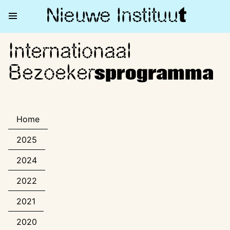
Nieuwe Institu
u
t
Internationaal
Internationaal Bezoekerspro
Bezoeker
sprogramma
Home
2025
2024
2022
2021
2020