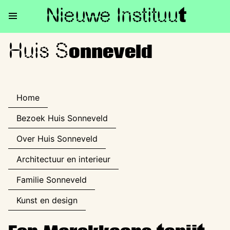
Nieuwe Institu
u
t
Huis S
Huis Sonneveld
onneveld
Home
Bezoek Huis Sonneveld
Over Huis Sonneveld
Architectuur en interieur
Familie Sonneveld
Kunst en design