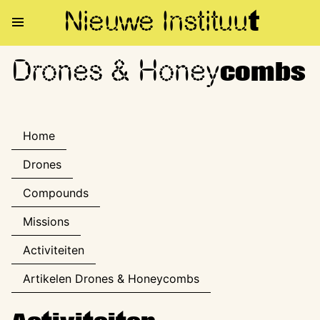
Nieuwe Institu
u
t
Drones & Honey
Drones & Honeycombs
combs
Home
Drones
Compounds
Missions
Activiteiten
Artikelen Drones & Honeycombs