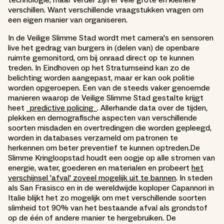
verschillen. Want verschillende vraagstukken vragen om
een eigen manier van organiseren.
In de Veilige Slimme Stad wordt met camera's en sensoren
live het gedrag van burgers in (delen van) de openbare
ruimte gemonitord, om bij onraad direct op te kunnen
treden. In Eindhoven op het Stratumseind kan zo de
belichting worden aangepast, maar er kan ook politie
worden opgeroepen. Een van de steeds vaker genoemde
manieren waarop de Veilige Slimme Stad gestalte krijgt
heet _
predictive policing_
. Allerhande data over de tijden,
plekken en demografische aspecten van verschillende
soorten misdaden en overtredingen die worden gepleegd,
worden in databases verzameld om patronen te
herkennen om beter preventief te kunnen optreden.De
Slimme Kringloopstad houdt een oogje op alle stromen van
energie, water, goederen en materialen en probeert
het
verschijnsel 'afval' zoveel mogelijk uit te bannen
. In steden
als San Frasisco en in de wereldwijde koploper Capannori in
Italie blijkt het zo mogelijk om met verschillende soorten
slimheid tot 90% van het bestaande afval als grondstof
op de één of andere manier te hergebruiken. De