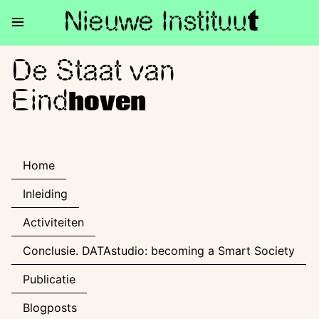
Nieuwe Institu
u
t
De Staat van
De Staat van Eindhoven
Eind
hoven
Home
Inleiding
Activiteiten
Conclusie. DATAstudio: becoming a Smart Society
Publicatie
Blogposts