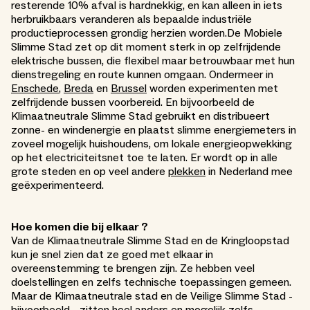
resterende 10% afval is hardnekkig, en kan alleen in iets
herbruikbaars veranderen als bepaalde industriële
productieprocessen grondig herzien worden.De Mobiele
Slimme Stad zet op dit moment sterk in op zelfrijdende
elektrische bussen, die flexibel maar betrouwbaar met hun
dienstregeling en route kunnen omgaan. Ondermeer in
Enschede
,
Breda
en
Brussel
worden experimenten met
zelfrijdende bussen voorbereid. En bijvoorbeeld de
Klimaatneutrale Slimme Stad gebruikt en distribueert
zonne- en windenergie en plaatst slimme energiemeters in
zoveel mogelijk huishoudens, om lokale energieopwekking
op het electriciteitsnet toe te laten. Er wordt op in alle
grote steden en op veel andere
plekken
in Nederland mee
geëxperimenteerd.
Hoe komen die bij elkaar ?
Van de Klimaatneutrale Slimme Stad en de Kringloopstad
kun je snel zien dat ze goed met elkaar in
overeenstemming te brengen zijn. Ze hebben veel
doelstellingen en zelfs technische toepassingen gemeen.
Maar de Klimaatneutrale stad en de Veilige Slimme Stad -
bijvoorbeeld - zitten heel anders en mogelijk zelfs