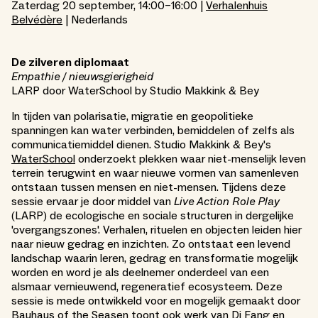
Zaterdag 20 september, 14:00–16:00 |
Verhalenhuis
Belvédère
| Nederlands
De zilveren diplomaat
Empathie / nieuwsgierigheid
LARP door WaterSchool by Studio Makkink & Bey
In tijden van polarisatie, migratie en geopolitieke
spanningen kan water verbinden, bemiddelen of zelfs als
communicatiemiddel dienen. Studio Makkink & Bey's
WaterSchool
onderzoekt plekken waar niet-menselijk leven
terrein terugwint en waar nieuwe vormen van samenleven
ontstaan tussen mensen en niet-mensen. Tijdens deze
sessie ervaar je door middel van
Live Action Role Play
(LARP) de ecologische en sociale structuren in dergelijke
'overgangszones'. Verhalen, rituelen en objecten leiden hier
naar nieuw gedrag en inzichten. Zo ontstaat een levend
landschap waarin leren, gedrag en transformatie mogelijk
worden en word je als deelnemer onderdeel van een
alsmaar vernieuwend, regeneratief ecosysteem. Deze
sessie is mede ontwikkeld voor en mogelijk gemaakt door
Bauhaus of the Seas
en toont ook werk van Di Fang en