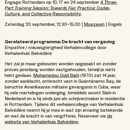
Engage Rotterdam op 10, 17 en 24 september
A Three-
Part Training Session: Towards Fair Practice: Codes,
Culture, and Collective Responsibility
.
Zaterdag 20 september, 12.30–15.00 |
Moezeum
| Engels
Gerelateerd programma: De kracht van vergeving
Empathie / nieuwsgierigheid
Verhalencollege door
Verhalenhuis Belvédère
Het zal je maar gebeuren: worden opgepakt en zonder
proces jarenlang worden vastgehouden, terwijl je niets
hebt gedaan.
Mohamedou Ould Slahi
(1970) zat 14 jaar,
zonder aanklacht, onterecht vast in Guantánamo Bay, de
beruchte Amerikaanse militaire gevangenis in Cuba, waar
hij vele martelingen onderging. Inmiddels woont Slahi in
Nederland en is hij sinds juni als schrijver/maker in residentie
in Rotterdam. Tijdens dit verhalencollege van Verhalenhuis
Belvédère neemt hij je mee in wat zijn ervaring betekende
en wat de kracht is van vergiffenis. Reserveer via
de
website van Verhalenhuis Belvédère
.