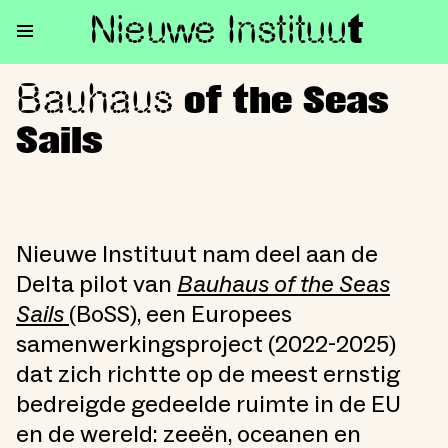
Nieuwe Institu
u
t
Bauhaus
Bauhaus of the Seas Sails
of the Seas
Sails
Nieuwe Instituut nam deel aan de
Delta pilot van
Bauhaus of the Seas
Sails
(BoSS), een Europees
samenwerkingsproject (2022-2025)
dat zich richtte op de meest ernstig
bedreigde gedeelde ruimte in de EU
en de wereld: zeeën, oceanen en