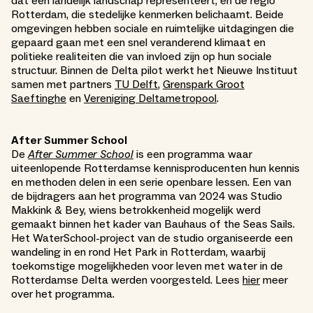
dat een landelijk landschap representeert, en de regio
Rotterdam, die stedelijke kenmerken belichaamt. Beide
omgevingen hebben sociale en ruimtelijke uitdagingen die
gepaard gaan met een snel veranderend klimaat en
politieke realiteiten die van invloed zijn op hun sociale
structuur. Binnen de Delta pilot werkt het Nieuwe Instituut
samen met partners
TU Delft
,
Grenspark Groot
Saeftinghe
en
Vereniging Deltametropool
.
After Summer School
De
After Summer School
is een programma waar
uiteenlopende Rotterdamse kennisproducenten hun kennis
en methoden delen in een serie openbare lessen. Een van
de bijdragers aan het programma van 2024 was Studio
Makkink & Bey, wiens betrokkenheid mogelijk werd
gemaakt binnen het kader van Bauhaus of the Seas Sails.
Het WaterSchool-project van de studio organiseerde een
wandeling in en rond Het Park in Rotterdam, waarbij
toekomstige mogelijkheden voor leven met water in de
Rotterdamse Delta werden voorgesteld. Lees
hier
meer
over het programma.