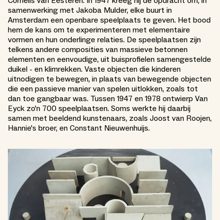
Cornelis van Eesteren. In 1947 kreeg hij de opdracht om, in
samenwerking met Jakoba Mulder, elke buurt in
Amsterdam een openbare speelplaats te geven. Het bood
hem de kans om te experimenteren met elementaire
vormen en hun onderlinge relaties. De speelplaatsen zijn
telkens andere composities van massieve betonnen
elementen en eenvoudige, uit buisprofielen samengestelde
duikel - en klimrekken. Vaste objecten die kinderen
uitnodigen te bewegen, in plaats van bewegende objecten
die een passieve manier van spelen uitlokken, zoals tot
dan toe gangbaar was. Tussen 1947 en 1978 ontwierp Van
Eyck zo'n 700 speelplaatsen. Soms werkte hij daarbij
samen met beeldend kunstenaars, zoals Joost van Roojen,
Hannie's broer, en Constant Nieuwenhuijs.