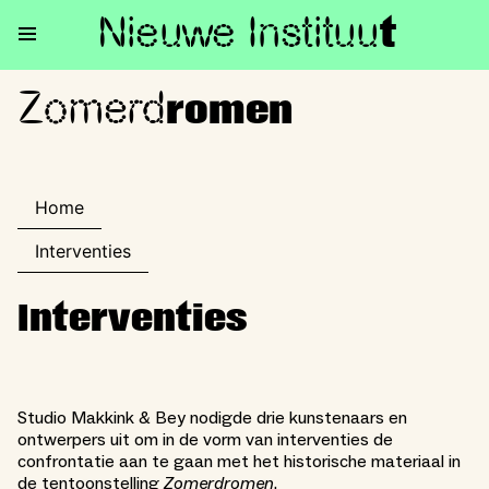
Nieuwe Institu
u
t
Zomerd
Zomerdromen
romen
Home
Interventies
Interventies
Studio Makkink & Bey nodigde drie kunstenaars en
ontwerpers uit om in de vorm van interventies de
confrontatie aan te gaan met het historische materiaal in
de tentoonstelling
Zomerdromen
.