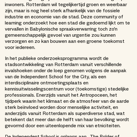
inwoners. Rotterdam wil tegelijkertijd groen en weerbaar
zijn, maar is nog heel sterk afhankelijk van de fossiele
industrie en economie van de stad. Deze community of
learning onderzoekt hoe een stad die gedoemd lijkt om te
vervallen in Babylonische spraakverwarring toch zo'n
gemeenschappelijk gevoel van urgentie zou kunnen
verzorgen en zo kan bouwen aan een groene toekomst
voor iedereen.
In het publieke onderzoeksprogramma wordt de
stadsontwikkeling van Rotterdam vanuit verschillende
invalshoeken onder de loep genomen volgens de aanpak
van de Independent School for the City, als een
interdisciplinaire ontmoetingsplaats en
kennisuitwisselingscentrum voor (toekomstige) stedelijke
professionals. Enerzijds vanuit het Antropoceen, het
tijdperk waarin het klimaat en de atmosfeer van de aarde
sterk beïnvloed worden door menselijke activiteit, en
anderzijds vanuit Rotterdam als superdiverse stad, wat
betekent dat meer dan de helft van haar bevolking wordt
gevormd door een uiteenlopende mix van etniciteiten.
De Independent School is onlangs aan _The Polder of