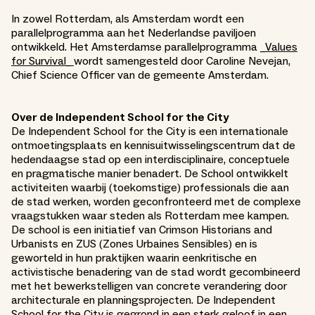
In zowel Rotterdam, als Amsterdam wordt een
parallelprogramma aan het Nederlandse paviljoen
ontwikkeld. Het Amsterdamse parallelprogramma _
Values
for Survival_
wordt samengesteld door Caroline Nevejan,
Chief Science Officer van de gemeente Amsterdam.
Over de Independent School for the City
De Independent School for the City is een internationale
ontmoetingsplaats en kennisuitwisselingscentrum dat de
hedendaagse stad op een interdisciplinaire, conceptuele
en pragmatische manier benadert. De School ontwikkelt
activiteiten waarbij (toekomstige) professionals die aan
de stad werken, worden geconfronteerd met de complexe
vraagstukken waar steden als Rotterdam mee kampen.
De school is een initiatief van Crimson Historians and
Urbanists en ZUS (Zones Urbaines Sensibles) en is
geworteld in hun praktijken waarin een​​kritische en
activistische benadering van de stad wordt gecombineerd
met het bewerkstelligen van concrete verandering door
architecturale en planningsprojecten. De Independent
School for the City is gegrond in een sterk geloof in een