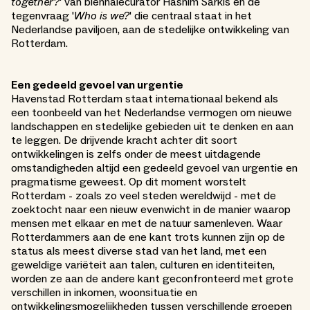
together?
' van biënnalecurator Hashim Sarkis en de
tegenvraag '
Who is we?
' die centraal staat in het
Nederlandse paviljoen, aan de stedelijke ontwikkeling van
Rotterdam.
Een gedeeld gevoel van urgentie
Havenstad Rotterdam staat internationaal bekend als
een toonbeeld van het Nederlandse vermogen om nieuwe
landschappen en stedelijke gebieden uit te denken en aan
te leggen. De drijvende kracht achter dit soort
ontwikkelingen is zelfs onder de meest uitdagende
omstandigheden altijd een gedeeld gevoel van urgentie en
pragmatisme geweest. Op dit moment worstelt
Rotterdam - zoals zo veel steden wereldwijd - met de
zoektocht naar een nieuw evenwicht in de manier waarop
mensen met elkaar en met de natuur samenleven. Waar
Rotterdammers aan de ene kant trots kunnen zijn op de
status als meest diverse stad van het land, met een
geweldige variëteit aan talen, culturen en identiteiten,
worden ze aan de andere kant geconfronteerd met grote
verschillen in inkomen, woonsituatie en
ontwikkelingsmogelijkheden tussen verschillende groepen