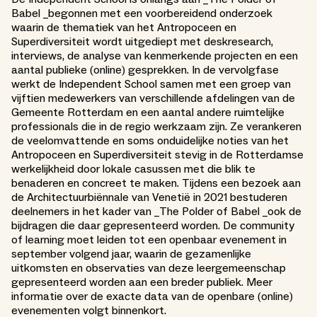
Babel _begonnen met een voorbereidend onderzoek
waarin de thematiek van het Antropoceen en
Superdiversiteit wordt uitgediept met deskresearch,
interviews, de analyse van kenmerkende projecten en een
aantal publieke (online) gesprekken. In de vervolgfase
werkt de Independent School samen met een groep van
vijftien medewerkers van verschillende afdelingen van de
Gemeente Rotterdam en een aantal andere ruimtelijke
professionals die in de regio werkzaam zijn. Ze verankeren
de veelomvattende en soms onduidelijke noties van het
Antropoceen en Superdiversiteit stevig in de Rotterdamse
werkelijkheid door lokale casussen met die blik te
benaderen en concreet te maken. Tijdens een bezoek aan
de Architectuurbiënnale van Venetië in 2021 bestuderen
deelnemers in het kader van _The Polder of Babel _ook de
bijdragen die daar gepresenteerd worden. De community
of learning moet leiden tot een openbaar evenement in
september volgend jaar, waarin de gezamenlijke
uitkomsten en observaties van deze leergemeenschap
gepresenteerd worden aan een breder publiek. Meer
informatie over de exacte data van de openbare (online)
evenementen volgt binnenkort.