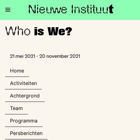
Nieuwe Institu
u
t
Who
Who is We?
is We?
21 mei 2021 - 20 november 2021
Home
Activiteiten
Achtergrond
Team
Programma
Persberichten