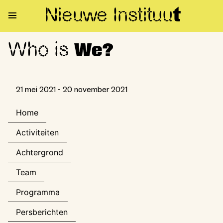
Nieuwe Institu
u
t
Who is
Who is We?
We?
21 mei 2021 - 20 november 2021
Home
Activiteiten
Achtergrond
Team
Programma
Persberichten