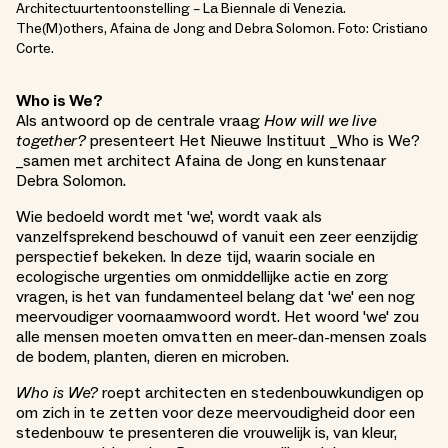
Architectuurtentoonstelling – La Biennale di Venezia.
The(M)others, Afaina de Jong and Debra Solomon. Foto: Cristiano
Corte.
Who is We?
Als antwoord op de centrale vraag
How will we live
together?
presenteert Het Nieuwe Instituut _Who is We?
_samen met architect Afaina de Jong en kunstenaar
Debra Solomon.
Wie bedoeld wordt met 'we', wordt vaak als
vanzelfsprekend beschouwd of vanuit een zeer eenzijdig
perspectief bekeken. In deze tijd, waarin sociale en
ecologische urgenties om onmiddellijke actie en zorg
vragen, is het van fundamenteel belang dat 'we' een nog
meervoudiger voornaamwoord wordt. Het woord 'we' zou
alle mensen moeten omvatten en meer-dan-mensen zoals
de bodem, planten, dieren en microben.
Who is We?
roept architecten en stedenbouwkundigen op
om zich in te zetten voor deze meervoudigheid door een
stedenbouw te presenteren die vrouwelijk is, van kleur,