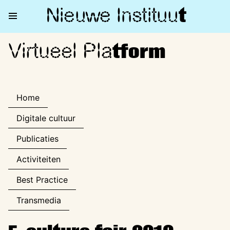
Nieuwe Institu
u
t
Virtueel Pla
Virtueel Platform
tform
Home
Digitale cultuur
Publicaties
Activiteiten
Best Practice
Transmedia