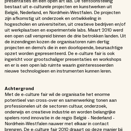
presentaties en een open art lab. De tentoonstelling
bestaat uit e-culturele projecten en kunstwerken uit
België, Nederland, en Nordrhein-Westfalen. De projecten
zijn afkomstig uit onderzoek en ontwikkeling in
hogescholen en universiteiten, uit creatieve bedrijven en/of
uit werkplaatsen en experimentele labs. Maart 2010 werd
een open call verspreid binnen de drie betrokken landen. Uit
de inzendingen kozen de organisatoren ruim dertig
projecten en demo's die in een doorlopende, beursachtige
opzet worden gepresenteerd. De e-culture fair is ook
ingericht voor grootschaliger presentaties en workshops
en er is een open lab ruimte waarin geinteresseerden
nieuwe technologieen en instrumenten kunnen leren.
Achtergrond
Met de e-culture fair wil de organisatie het enorme
potentieel van cross-over en samenwerking tonen aan
professionelen uit de sectoren cultuur, onderzoek,
onderwijs en creatieve industrie en worden belangrijke
spelers rond innovatie in de regio België - Nederland -
Nordrhein-Westfalen nauwer met elkaar in contact
brengen. De e-culture fair 2010 draagt op deze manier bij