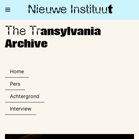
Nieuwe Institu
u
t
The Tr
The Transylvania Archive
ansylvania
Archive
Home
Pers
Achtergrond
Interview