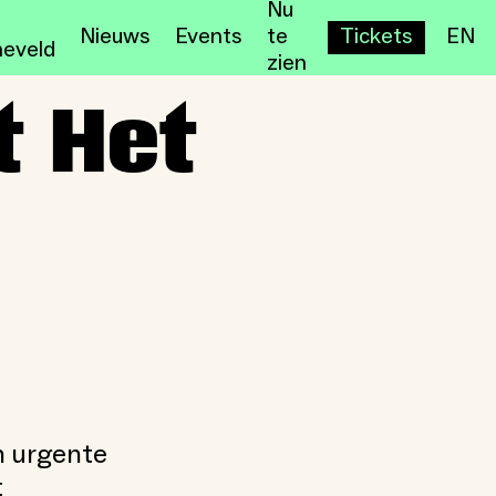
Nu
Nieuws
Events
te
Tickets
EN
eveld
zien
t Het
n urgente
t