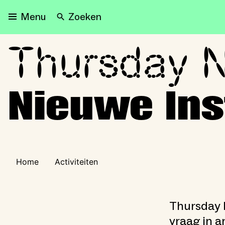
Zoeken
Menu
Thursday 
Thursday Night Live! at H
Nieuwe Ins
Home
Activiteiten
Thursday N
vraag in a