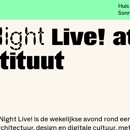
Huis
Sonn
Night
et Nieuwe Instituut
Live! a
tituut
ight Live! is de wekelijkse avond rond ee
rchitectuur, design en digitale cultuur, me