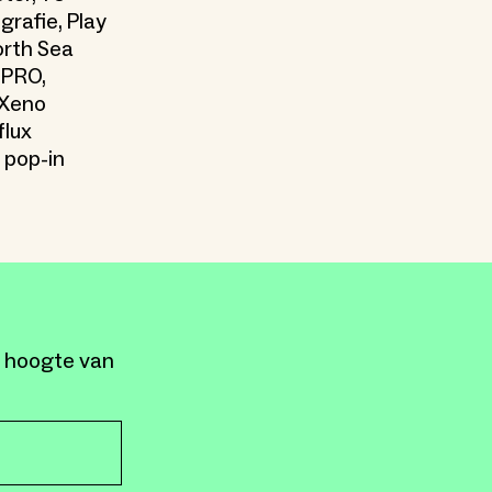
rafie, Play
North Sea
VPRO,
 Xeno
flux
 pop-in
e hoogte van