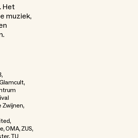
. Het
de muziek,
en
n.
,
 Glamcult,
entrum
ival
 Zwijnen,
ited,
e, OMA, ZUS,
ster, TU