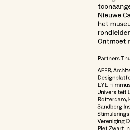
toonaange
Nieuwe Caf
het museu
rondleider
Ontmoet me
Partners Thu
AFFR, Archit
Designplatfo
EYE Filmmus
Universiteit 
Rotterdam, 
Sandberg Ins
Stimulerings
Vereniging D
Piet Zwart I