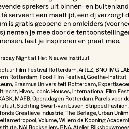
vende sprekers uit binnen- en buitenland
é serveert een maaltijd, een dj verzorgt 
m is gratis geopend en omleiders (voorhe
s) nemen je mee door de tentoonstellinge
nsen, laat je inspireren en praat mee.
rsday Night at Het Nieuwe Instituut
ectuur Film Festival Rotterdam, ArtEZ, BNO IMG LAB
rm Rotterdam, Food Film Festival, Goethe-Institut,
eum, Erasmus Universiteit Rotterdam, Expertisec
Utrecht, Hivos, Iconic Houses, International Film Fest
KABK, MAFB, Operadagen Rotterdam,Parels voor de
tituut, Stichting Swart-van Essen, Stripped Fashion,
fonds Creatieve Industrie, The Berlage, Urban Unlim
eltametropool, Volume, Willem de Kooning Academi
nstitute, NAi Booksellers, BNA, Atelier Rijksbouwmee